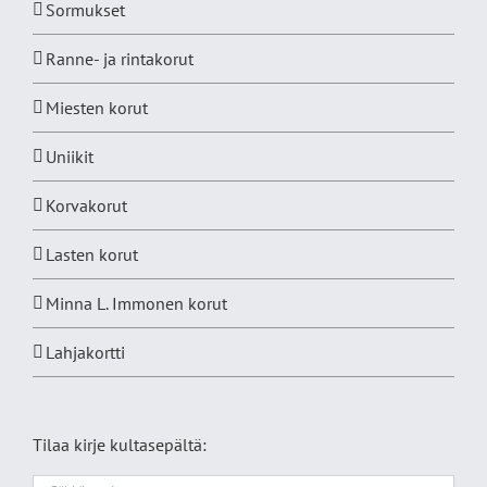
Sormukset
Ranne- ja rintakorut
Miesten korut
Uniikit
Korvakorut
Lasten korut
Minna L. Immonen korut
Lahjakortti
Tilaa kirje kultasepältä: