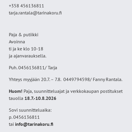
+358 456136811
tarja.rantala@tarinakoru.fi
Paja & putiikki
Avoinna
ti ja ke klo 10-18
ja ajanvarauksella.
Puh. 0456136811/ Tarja
Yhteys myyjään 20.7. – 7.8. 0449794598/ Fanny Rantala.
Huom!
Paja, suunnitteluajat ja verkkokaupan postitukset
tauolla
18
.7.-10.8.2026
Sovi suunnitteluaika:
p. 0456136811
tai
info@tarinakoru.fi