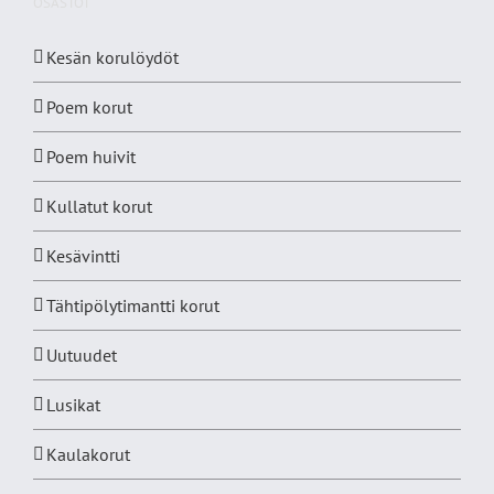
OSASTOT
Kesän korulöydöt
Poem korut
Poem huivit
Kullatut korut
Kesävintti
Tähtipölytimantti korut
Uutuudet
Lusikat
Kaulakorut