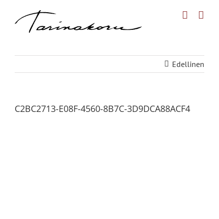
Skip
to
content
Edellinen
C2BC2713-E08F-4560-8B7C-3D9DCA88ACF4