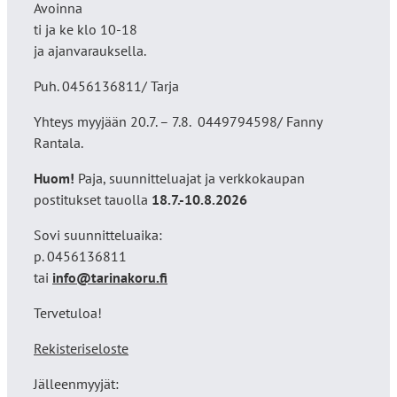
Avoinna
ti ja ke klo 10-18
ja ajanvarauksella.
Puh. 0456136811/ Tarja
Yhteys myyjään 20.7. – 7.8. 0449794598/ Fanny
Rantala.
Huom!
Paja, suunnitteluajat ja verkkokaupan
postitukset tauolla
18
.7.-10.8.2026
Sovi suunnitteluaika:
p. 0456136811
tai
info@tarinakoru.fi
Tervetuloa!
Rekisteriseloste
Jälleenmyyjät: