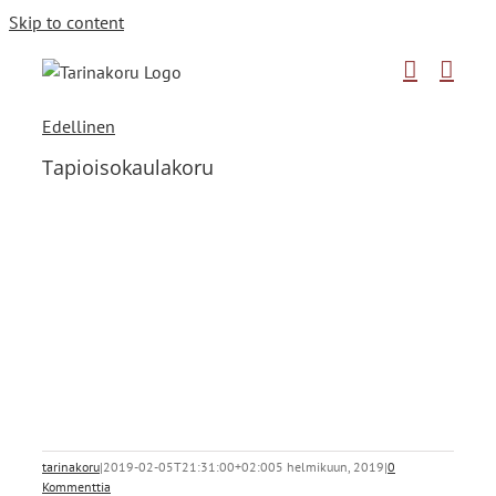
Skip to content
Edellinen
Tapioisokaulakoru
tarinakoru
|
2019-02-05T21:31:00+02:00
5 helmikuun, 2019
|
0
Kommenttia