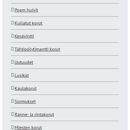
Poem huivit
Kullatut korut
Kesävintti
Tähtipölytimantti korut
Uutuudet
Lusikat
Kaulakorut
Sormukset
Ranne- ja rintakorut
Miesten korut