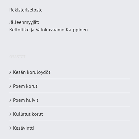
Rekisteriseloste
Jälleenmyyjät:
Kelloliike ja Valokuvaamo
Karppinen
OSASTOT
Kesän korulöydöt
Poem korut
Poem huivit
Kullatut korut
Kesävintti