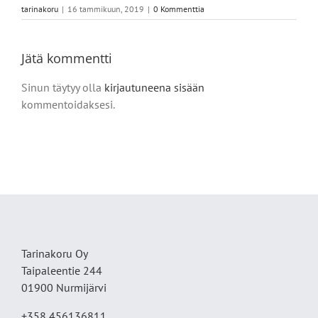
tarinakoru
|
16 tammikuun, 2019
|
0 Kommenttia
Jätä kommentti
Sinun täytyy olla
kirjautuneena sisään
kommentoidaksesi.
Tarinakoru Oy
Taipaleentie 244
01900 Nurmijärvi
+358 456136811