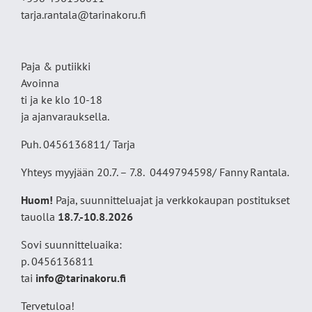
tarja.rantala@tarinakoru.fi
Paja & putiikki
Avoinna
ti ja ke klo 10-18
ja ajanvarauksella.
Puh. 0456136811/ Tarja
Yhteys myyjään 20.7. – 7.8. 0449794598/ Fanny Rantala.
Huom!
Paja, suunnitteluajat ja verkkokaupan postitukset
tauolla
18
.7.-10.8.2026
Sovi suunnitteluaika:
p. 0456136811
tai
info@tarinakoru.fi
Tervetuloa!