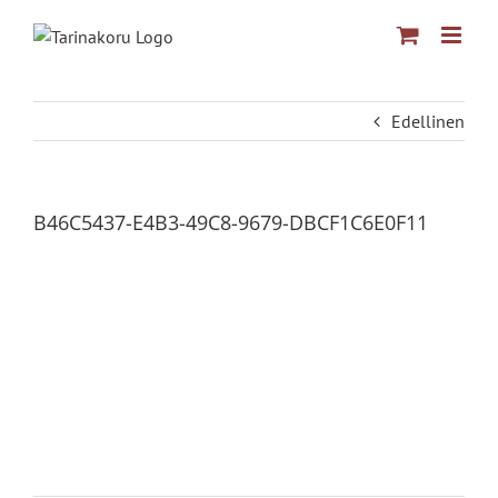
Skip
to
content
Edellinen
B46C5437-E4B3-49C8-9679-DBCF1C6E0F11