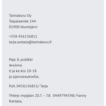
Tarinakoru Oy
Taipaleentie 244
01900 Nurmijärvi
+358 456136811
tarja.rantala@tarinakoru.fi
Paja & putiikki
Avoinna
ti ja ke klo 10-18
ja ajanvarauksella.
Puh. 0456136811/ Tarja
Yhteys myyjään 20.7. – 7.8. 0449794598/ Fanny
Rantala.