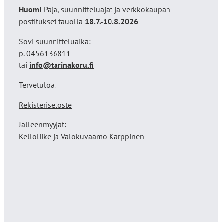
Huom!
Paja, suunnitteluajat ja verkkokaupan
postitukset tauolla
18
.7.-10.8.2026
Sovi suunnitteluaika:
p. 0456136811
tai
info@tarinakoru.fi
Tervetuloa!
Rekisteriseloste
Jälleenmyyjät:
Kelloliike ja Valokuvaamo
Karppinen