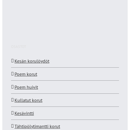
OSASTOT
Kesän korulöydöt
Poem korut
Poem huivit
Kullatut korut
Kesävintti
Tähtipölytimantti korut