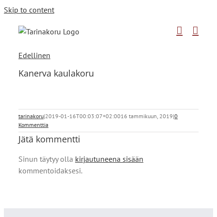
Skip to content
Edellinen
Kanerva kaulakoru
tarinakoru
|
2019-01-16T00:03:07+02:00
16 tammikuun, 2019
|
0
Kommenttia
Jätä kommentti
Sinun täytyy olla
kirjautuneena sisään
kommentoidaksesi.