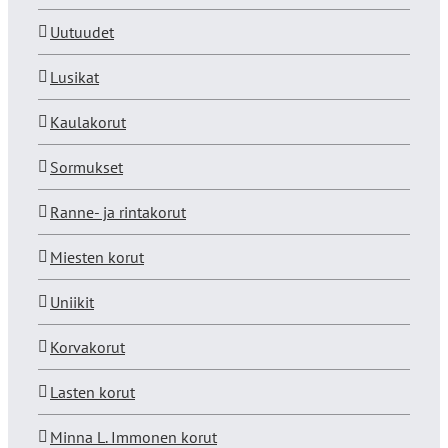
Uutuudet
Lusikat
Kaulakorut
Sormukset
Ranne- ja rintakorut
Miesten korut
Uniikit
Korvakorut
Lasten korut
Minna L. Immonen korut