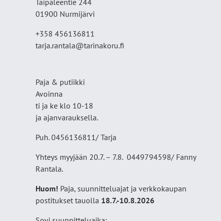
Taipaleentie 244
01900 Nurmijärvi
+358 456136811
tarja.rantala@tarinakoru.fi
Paja & putiikki
Avoinna
ti ja ke klo 10-18
ja ajanvarauksella.
Puh. 0456136811/ Tarja
Yhteys myyjään 20.7. – 7.8. 0449794598/ Fanny
Rantala.
Huom!
Paja, suunnitteluajat ja verkkokaupan
postitukset tauolla
18
.7.-10.8.2026
Sovi suunnitteluaika: