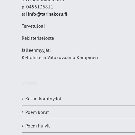
p. 0456136811
tai
info@tarinakoru.fi
Tervetuloa!
Rekisteriseloste
Jälleenmyyjät:
Kelloliike ja Valokuvaamo
Karppinen
OSASTOT
Kesän korulöydöt
Poem korut
Poem huivit