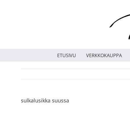
Skip
to
content
ETUSIVU
VERKKOKAUPPA
sulkalusikka suussa