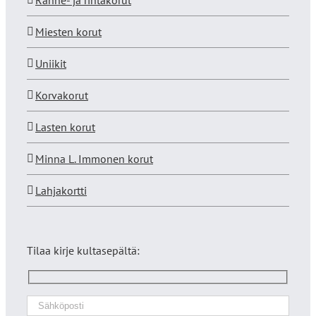
Ranne- ja rintakorut
Miesten korut
Uniikit
Korvakorut
Lasten korut
Minna L. Immonen korut
Lahjakortti
Tilaa kirje kultasepältä: