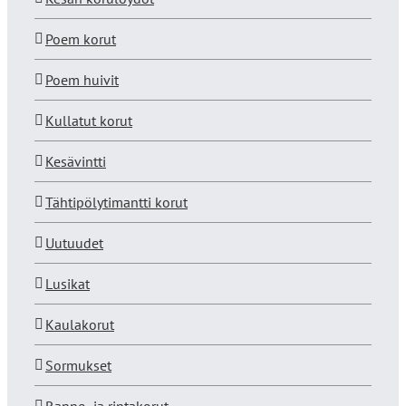
Poem korut
Poem huivit
Kullatut korut
Kesävintti
Tähtipölytimantti korut
Uutuudet
Lusikat
Kaulakorut
Sormukset