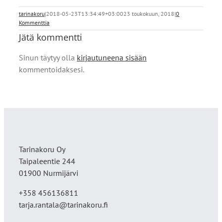
tarinakoru
|
2018-05-23T13:34:49+03:00
23 toukokuun, 2018
|
0
Kommenttia
Jätä kommentti
Sinun täytyy olla
kirjautuneena sisään
kommentoidaksesi.
Tarinakoru Oy
Taipaleentie 244
01900 Nurmijärvi
+358 456136811
tarja.rantala@tarinakoru.fi