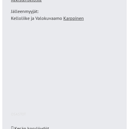
Jälleenmyyjät:
Kelloliike ja Valokuvaamo
Karppinen
OSASTOT
Kesän korulöydöt