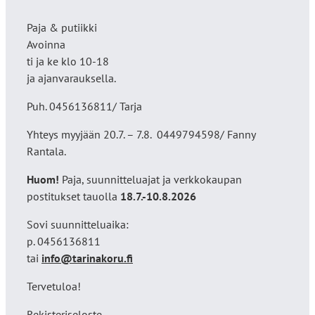
Paja & putiikki
Avoinna
ti ja ke klo 10-18
ja ajanvarauksella.
Puh. 0456136811/ Tarja
Yhteys myyjään 20.7. – 7.8. 0449794598/ Fanny
Rantala.
Huom!
Paja, suunnitteluajat ja verkkokaupan
postitukset tauolla
18
.7.-10.8.2026
Sovi suunnitteluaika:
p. 0456136811
tai
info@tarinakoru.fi
Tervetuloa!
Rekisteriseloste