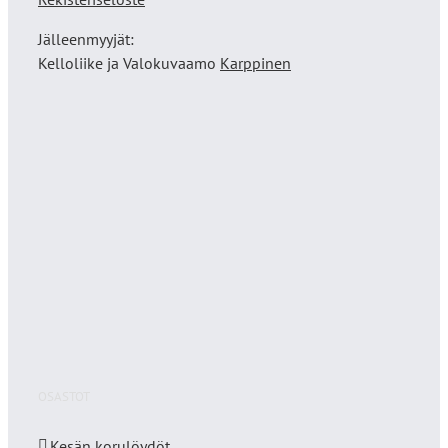
Jälleenmyyjät:
Kelloliike ja Valokuvaamo
Karppinen
OSASTOT
Kesän korulöydöt