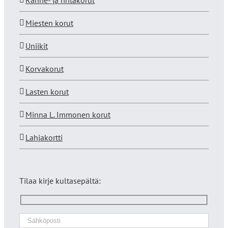
Ranne- ja rintakorut
Miesten korut
Uniikit
Korvakorut
Lasten korut
Minna L. Immonen korut
Lahjakortti
Tilaa kirje kultasepältä: