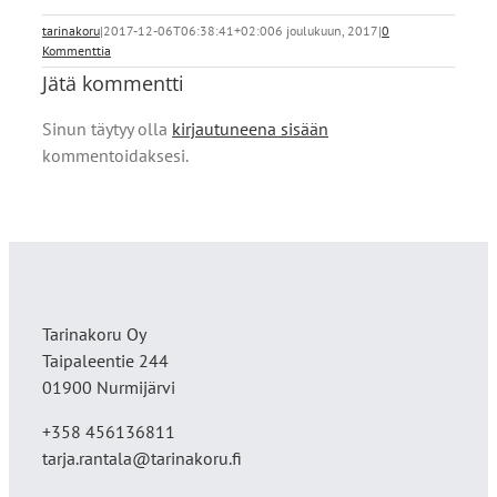
tarinakoru
|
2017-12-06T06:38:41+02:00
6 joulukuun, 2017
|
0
Kommenttia
Jätä kommentti
Sinun täytyy olla
kirjautuneena sisään
kommentoidaksesi.
Tarinakoru Oy
Taipaleentie 244
01900 Nurmijärvi
+358 456136811
tarja.rantala@tarinakoru.fi