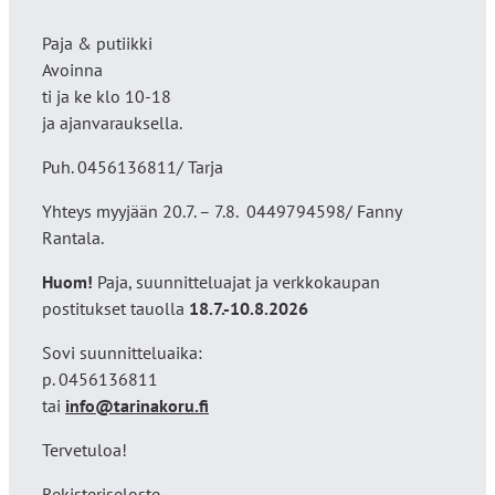
Paja & putiikki
Avoinna
ti ja ke klo 10-18
ja ajanvarauksella.
Puh. 0456136811/ Tarja
Yhteys myyjään 20.7. – 7.8. 0449794598/ Fanny
Rantala.
Huom!
Paja, suunnitteluajat ja verkkokaupan
postitukset tauolla
18
.7.-10.8.2026
Sovi suunnitteluaika:
p. 0456136811
tai
info@tarinakoru.fi
Tervetuloa!
Rekisteriseloste