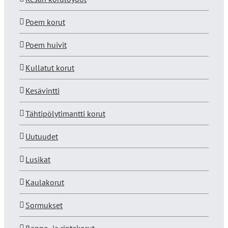
Poem korut
Poem huivit
Kullatut korut
Kesävintti
Tähtipölytimantti korut
Uutuudet
Lusikat
Kaulakorut
Sormukset