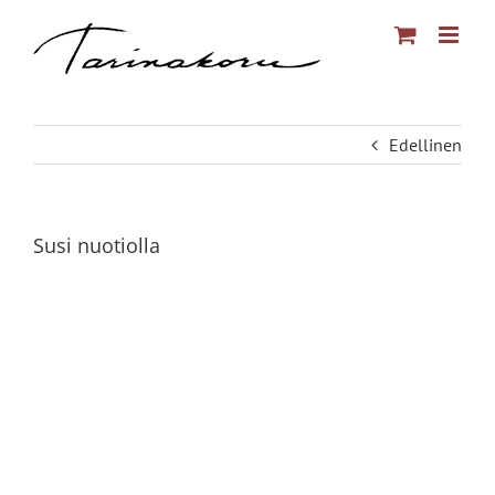
Skip
to
content
Edellinen
Susi nuotiolla