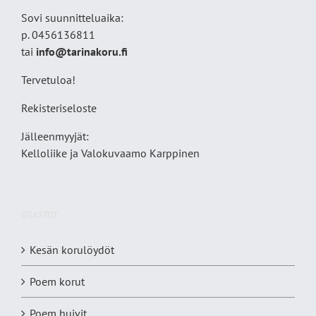
Sovi suunnitteluaika:
p. 0456136811
tai
info@tarinakoru.fi
Tervetuloa!
Rekisteriseloste
Jälleenmyyjät:
Kelloliike ja Valokuvaamo
Karppinen
OSASTOT
Kesän korulöydöt
Poem korut
Poem huivit