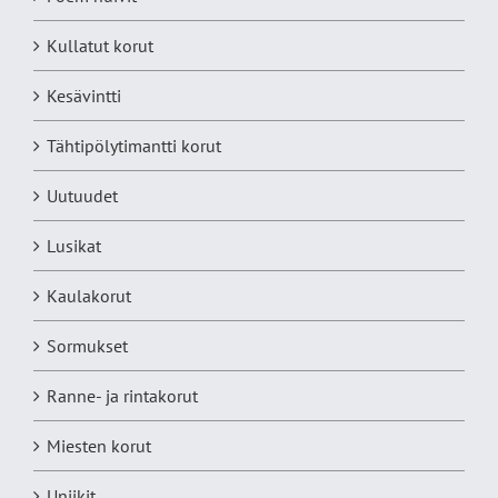
Kullatut korut
Kesävintti
Tähtipölytimantti korut
Uutuudet
Lusikat
Kaulakorut
Sormukset
Ranne- ja rintakorut
Miesten korut
Uniikit