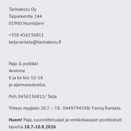
Tarinakoru Oy
Taipaleentie 244
01900 Nurmijärvi
+358 456136811
tarja.rantala@tarinakoru.fi
Paja & putiikki
Avoinna
ti ja ke klo 10-18
ja ajanvarauksella.
Puh. 0456136811/ Tarja
Yhteys myyjään 20.7. – 7.8. 0449794598/ Fanny Rantala.
Huom!
Paja, suunnitteluajat ja verkkokaupan postitukset
tauolla
18
.7.-10.8.2026