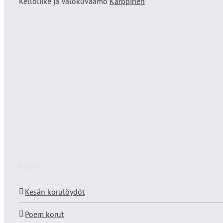
Kelloliike ja Valokuvaamo
Karppinen
OSASTOT
Kesän korulöydöt
Poem korut