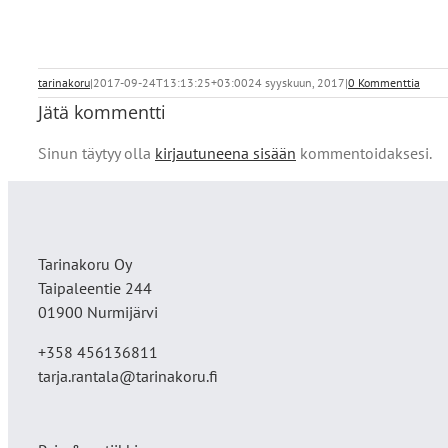
tarinakoru
|
2017-09-24T13:13:25+03:00
24 syyskuun, 2017
|
0 Kommenttia
Jätä kommentti
Sinun täytyy olla
kirjautuneena sisään
kommentoidaksesi.
Tarinakoru Oy
Taipaleentie 244
01900 Nurmijärvi
+358 456136811
tarja.rantala@tarinakoru.fi