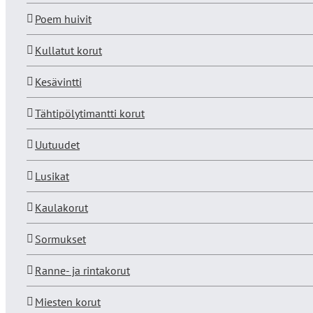
Poem huivit
Kullatut korut
Kesävintti
Tähtipölytimantti korut
Uutuudet
Lusikat
Kaulakorut
Sormukset
Ranne- ja rintakorut
Miesten korut