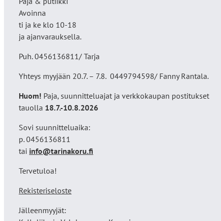
Paja & putiikki
Avoinna
ti ja ke klo 10-18
ja ajanvarauksella.
Puh. 0456136811/ Tarja
Yhteys myyjään 20.7. – 7.8. 0449794598/ Fanny Rantala.
Huom!
Paja, suunnitteluajat ja verkkokaupan postitukset
tauolla
18
.7.-10.8.2026
Sovi suunnitteluaika:
p. 0456136811
tai
info@tarinakoru.fi
Tervetuloa!
Rekisteriseloste
Jälleenmyyjät: