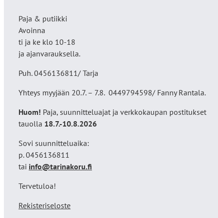
Paja & putiikki
Avoinna
ti ja ke klo 10-18
ja ajanvarauksella.
Puh. 0456136811/ Tarja
Yhteys myyjään 20.7. – 7.8. 0449794598/ Fanny Rantala.
Huom!
Paja, suunnitteluajat ja verkkokaupan postitukset
tauolla
18
.7.-10.8.2026
Sovi suunnitteluaika:
p. 0456136811
tai
info@tarinakoru.fi
Tervetuloa!
Rekisteriseloste