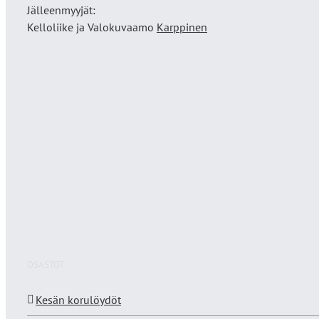
Jälleenmyyjät:
Kelloliike ja Valokuvaamo
Karppinen
OSASTOT
Kesän korulöydöt