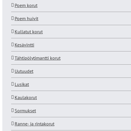
Poem korut
Poem huivit
Kullatut korut
Kesävintti
Tähtipölytimantti korut
Uutuudet
Lusikat
Kaulakorut
Sormukset
Ranne- ja rintakorut