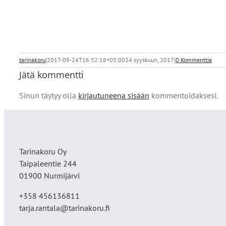
tarinakoru
|
2017-09-24T16:52:18+03:00
24 syyskuun, 2017
|
0 Kommenttia
Jätä kommentti
Sinun täytyy olla
kirjautuneena sisään
kommentoidaksesi.
Tarinakoru Oy
Taipaleentie 244
01900 Nurmijärvi
+358 456136811
tarja.rantala@tarinakoru.fi