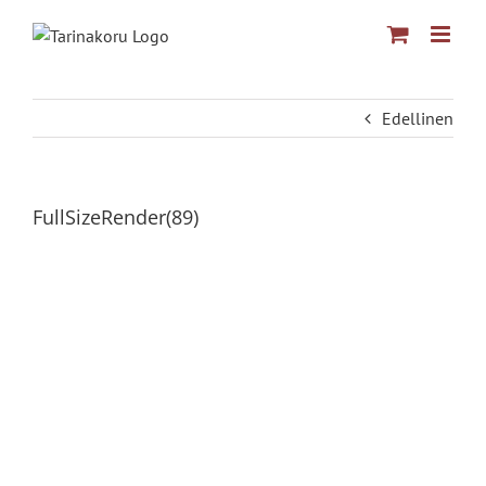
Skip
to
content
Edellinen
FullSizeRender(89)