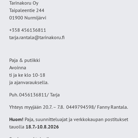
Tarinakoru Oy
Taipaleentie 244
01900 Nurmijärvi
+358 456136811
tarja.rantala@tarinakoru.fi
Paja & putiikki
Avoinna
ti ja ke klo 10-18
ja ajanvarauksella.
Puh. 0456136811/ Tarja
Yhteys myyjään 20.7. – 7.8. 0449794598/ Fanny Rantala.
Huom!
Paja, suunnitteluajat ja verkkokaupan postitukset
tauolla
18
.7.-10.8.2026