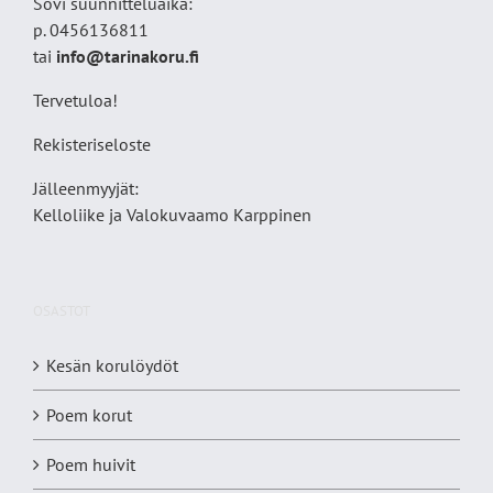
Sovi suunnitteluaika:
p. 0456136811
tai
info@tarinakoru.fi
Tervetuloa!
Rekisteriseloste
Jälleenmyyjät:
Kelloliike ja Valokuvaamo
Karppinen
OSASTOT
Kesän korulöydöt
Poem korut
Poem huivit