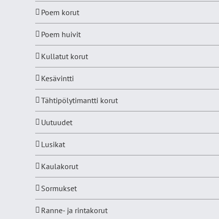
Poem korut
Poem huivit
Kullatut korut
Kesävintti
Tähtipölytimantti korut
Uutuudet
Lusikat
Kaulakorut
Sormukset
Ranne- ja rintakorut