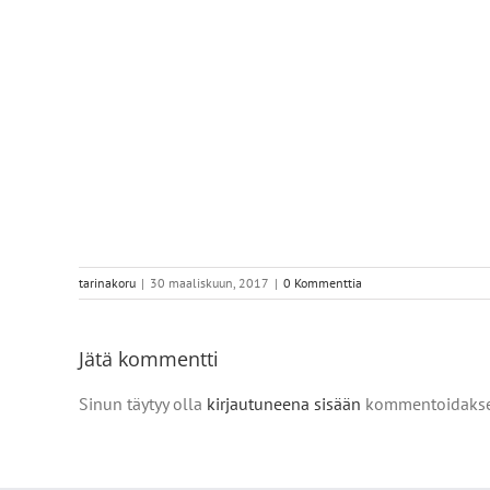
tarinakoru
|
30 maaliskuun, 2017
|
0 Kommenttia
Jätä kommentti
Sinun täytyy olla
kirjautuneena sisään
kommentoidakse