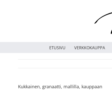
Skip
to
content
ETUSIVU
VERKKOKAUPPA
Kukkainen, granaatti, mallilla, kauppaan