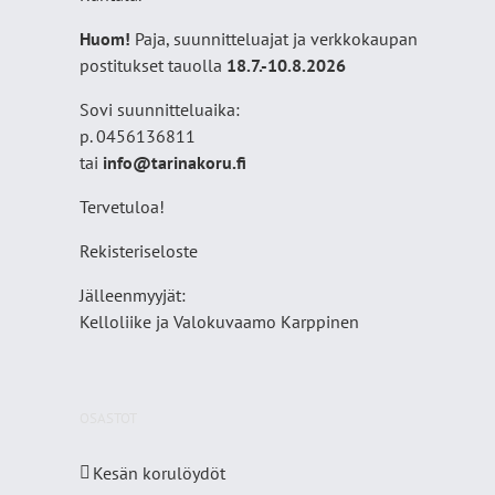
Huom!
Paja, suunnitteluajat ja verkkokaupan
postitukset tauolla
18
.7.-10.8.2026
Sovi suunnitteluaika:
p. 0456136811
tai
info@tarinakoru.fi
Tervetuloa!
Rekisteriseloste
Jälleenmyyjät:
Kelloliike ja Valokuvaamo
Karppinen
OSASTOT
Kesän korulöydöt