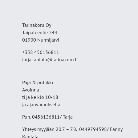
Tarinakoru Oy
Taipaleentie 244
01900 Nurmijärvi
+358 456136811
tarja.rantala@tarinakoru.fi
Paja & putiikki
Avoinna
ti ja ke klo 10-18
ja ajanvarauksella.
Puh. 0456136811/ Tarja
Yhteys myyjään 20.7. – 7.8. 0449794598/ Fanny
Rantala.