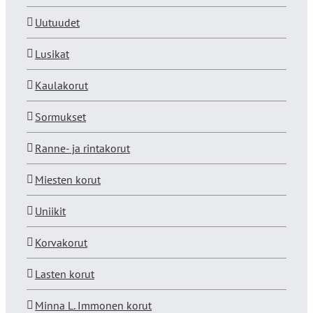
Uutuudet
Lusikat
Kaulakorut
Sormukset
Ranne- ja rintakorut
Miesten korut
Uniikit
Korvakorut
Lasten korut
Minna L. Immonen korut