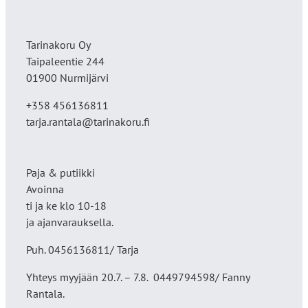
Tarinakoru Oy
Taipaleentie 244
01900 Nurmijärvi
+358 456136811
tarja.rantala@tarinakoru.fi
Paja & putiikki
Avoinna
ti ja ke klo 10-18
ja ajanvarauksella.
Puh. 0456136811/ Tarja
Yhteys myyjään 20.7. – 7.8. 0449794598/ Fanny
Rantala.