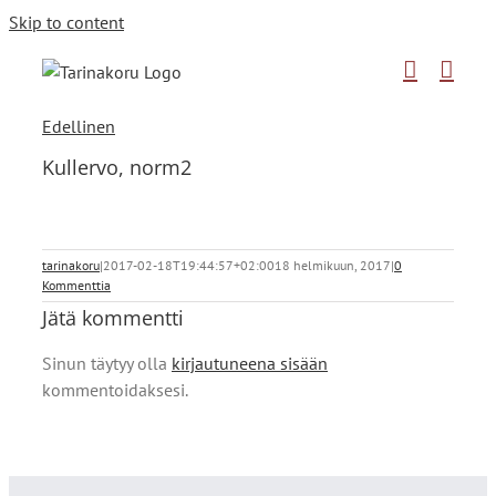
Skip to content
Edellinen
Kullervo, norm2
tarinakoru
|
2017-02-18T19:44:57+02:00
18 helmikuun, 2017
|
0
Kommenttia
Jätä kommentti
Sinun täytyy olla
kirjautuneena sisään
kommentoidaksesi.