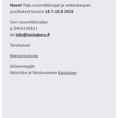
Huom!
Paja, suunnitteluajat ja verkkokaupan
postitukset tauolla
18
.7.-10.8.2026
Sovi suunnitteluaika:
p. 0456136811
tai
info@tarinakoru.fi
Tervetuloa!
Rekisteriseloste
Jälleenmyyjät:
Kelloliike ja Valokuvaamo
Karppinen