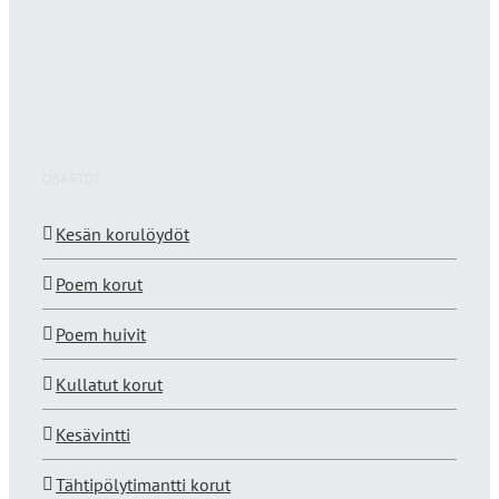
OSASTOT
Kesän korulöydöt
Poem korut
Poem huivit
Kullatut korut
Kesävintti
Tähtipölytimantti korut