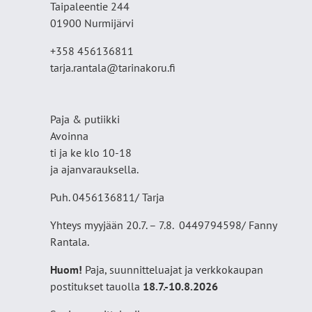
Taipaleentie 244
01900 Nurmijärvi
+358 456136811
tarja.rantala@tarinakoru.fi
Paja & putiikki
Avoinna
ti ja ke klo 10-18
ja ajanvarauksella.
Puh. 0456136811/ Tarja
Yhteys myyjään 20.7. – 7.8. 0449794598/ Fanny
Rantala.
Huom!
Paja, suunnitteluajat ja verkkokaupan
postitukset tauolla
18
.7.-10.8.2026