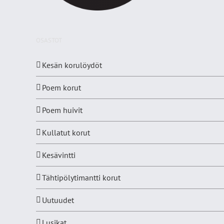
OSASTOT
Kesän korulöydöt
Poem korut
Poem huivit
Kullatut korut
Kesävintti
Tähtipölytimantti korut
Uutuudet
Lusikat