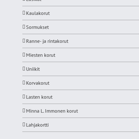
Kaulakorut
Sormukset
Ranne- ja rintakorut
Miesten korut
Uniikit
Korvakorut
Lasten korut
Minna L. Immonen korut
Lahjakortti