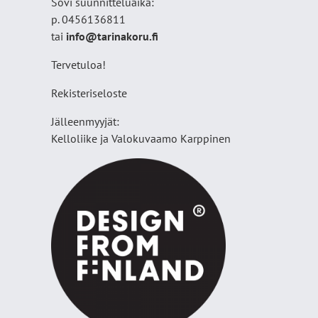
Sovi suunnitteluaika:
p. 0456136811
tai
info@tarinakoru.fi
Tervetuloa!
Rekisteriseloste
Jälleenmyyjät:
Kelloliike ja Valokuvaamo
Karppinen