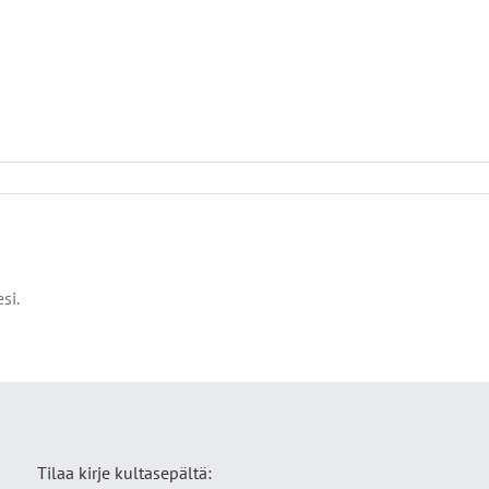
si.
Tilaa kirje kultasepältä: