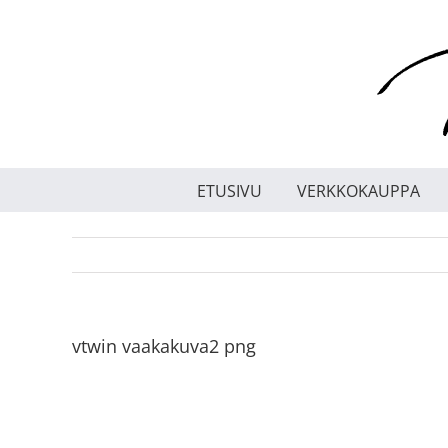
Skip
to
content
ETUSIVU
VERKKOKAUPPA
vtwin vaakakuva2 png