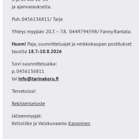
ja ajanvarauksella.
Puh. 0456136811/ Tarja
Yhteys myyjään 20.7. – 7.8. 0449794598/ Fanny Rantala.
Huom!
Paja, suunnitteluajat ja verkkokaupan postitukset
tauolla
18
.7.-10.8.2026
Sovi suunnitteluaika:
p. 0456136811
tai
info@tarinakoru.fi
Tervetuloa!
Rekisteriseloste
Jälleenmyyjät:
Kelloliike ja Valokuvaamo
Karppinen