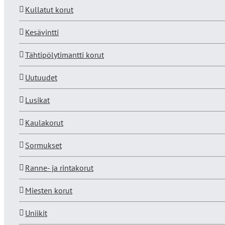
Kullatut korut
Kesävintti
Tähtipölytimantti korut
Uutuudet
Lusikat
Kaulakorut
Sormukset
Ranne- ja rintakorut
Miesten korut
Uniikit