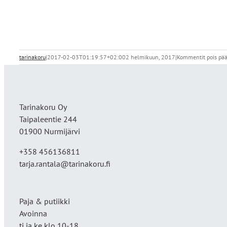
tarinakoru
|
2017-02-03T01:19:57+02:00
2 helmikuun, 2017
|
Kommentit pois pää
Tarinakoru Oy
Taipaleentie 244
01900 Nurmijärvi
+358 456136811
tarja.rantala@tarinakoru.fi
Paja & putiikki
Avoinna
ti ja ke klo 10-18