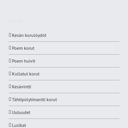
OSASTOT
Kesän korulöydöt
Poem korut
Poem huivit
Kullatut korut
Kesävintti
Tähtipölytimantti korut
Uutuudet
Lusikat