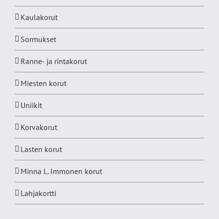
Kaulakorut
Sormukset
Ranne- ja rintakorut
Miesten korut
Uniikit
Korvakorut
Lasten korut
Minna L. Immonen korut
Lahjakortti