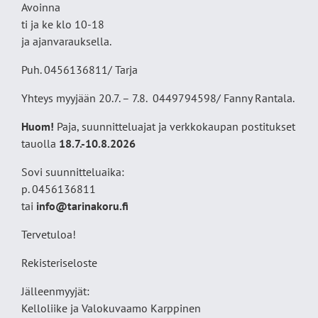
Avoinna
ti ja ke klo 10-18
ja ajanvarauksella.
Puh. 0456136811/ Tarja
Yhteys myyjään 20.7. – 7.8. 0449794598/ Fanny Rantala.
Huom!
Paja, suunnitteluajat ja verkkokaupan postitukset
tauolla
18
.7.-10.8.2026
Sovi suunnitteluaika:
p. 0456136811
tai
info@tarinakoru.fi
Tervetuloa!
Rekisteriseloste
Jälleenmyyjät:
Kelloliike ja Valokuvaamo
Karppinen