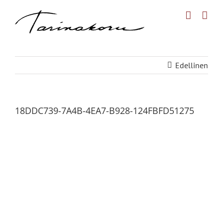
Skip
to
content
Edellinen
18DDC739-7A4B-4EA7-B928-124FBFD51275