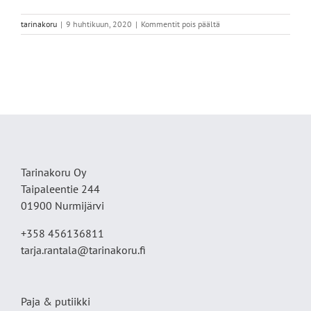
artikkelissa
tarinakoru
|
9 huhtikuun, 2020
|
Kommentit pois päältä
18DDC739-
7A4B-
4EA7-
B928-
124FBFD51275
Tarinakoru Oy
Taipaleentie 244
01900 Nurmijärvi
+358 456136811
tarja.rantala@tarinakoru.fi
Paja & putiikki