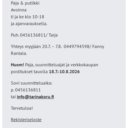
Paja & putiikki
Avoinna
ti ja ke klo 10-18
ja ajanvarauksella.
Puh. 0456136811/ Tarja
Yhteys myyjään 20.7. – 7.8. 0449794598/ Fanny
Rantala.
Huom!
Paja, suunnitteluajat ja verkkokaupan
postitukset tauolla
18
.7.-10.8.2026
Sovi suunnitteluaika:
p. 0456136811
tai
info@tarinakoru.fi
Tervetuloa!
Rekisteriseloste