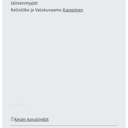
Jälleenmyyjät:
Kelloliike ja Valokuvaamo
Karppinen
OSASTOT
Kesän korulöydöt