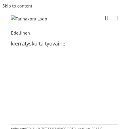
Skip to content
Edellinen
kierrätyskulta työvaihe
tarinakoru
|
2018-10-30T22:02:08+02:00
30 lokakuun, 2018
|
0