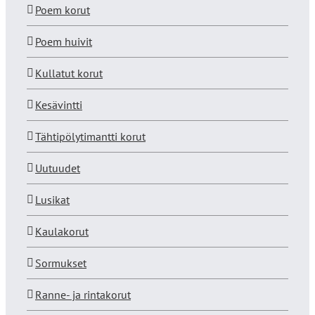
Poem korut
Poem huivit
Kullatut korut
Kesävintti
Tähtipölytimantti korut
Uutuudet
Lusikat
Kaulakorut
Sormukset
Ranne- ja rintakorut