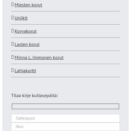
Miesten korut
Uniikit
Korvakorut
Lasten korut
Minna L. Immonen korut
Lahjakortti
Tilaa kirje kultasepältä: