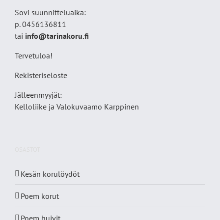
Sovi suunnitteluaika:
p. 0456136811
tai
info@tarinakoru.fi
Tervetuloa!
Rekisteriseloste
Jälleenmyyjät:
Kelloliike ja Valokuvaamo
Karppinen
OSASTOT
Kesän korulöydöt
Poem korut
Poem huivit