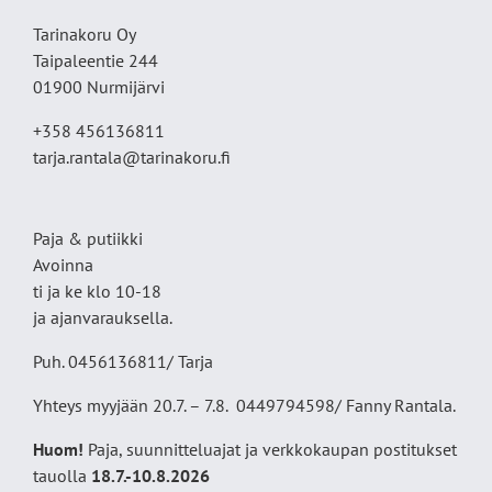
Tarinakoru Oy
Taipaleentie 244
01900 Nurmijärvi
+358 456136811
tarja.rantala@tarinakoru.fi
Paja & putiikki
Avoinna
ti ja ke klo 10-18
ja ajanvarauksella.
Puh. 0456136811/ Tarja
Yhteys myyjään 20.7. – 7.8. 0449794598/ Fanny Rantala.
Huom!
Paja, suunnitteluajat ja verkkokaupan postitukset
tauolla
18
.7.-10.8.2026