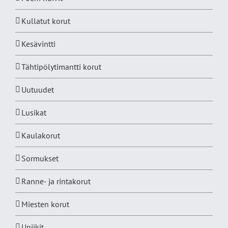
Kullatut korut
Kesävintti
Tähtipölytimantti korut
Uutuudet
Lusikat
Kaulakorut
Sormukset
Ranne- ja rintakorut
Miesten korut
Uniikit