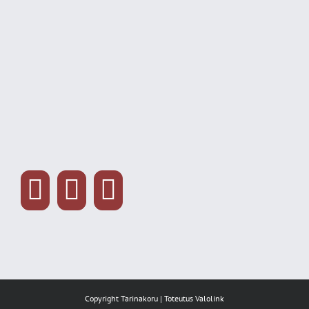
Copyright Tarinakoru | Toteutus
Valolink