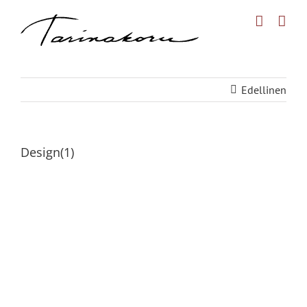
Skip
to
content
Edellinen
Design(1)