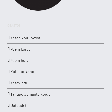
OSASTOT
Kesän korulöydöt
Poem korut
Poem huivit
Kullatut korut
Kesävintti
Tähtipölytimantti korut
Uutuudet