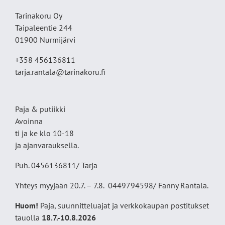
Tarinakoru Oy
Taipaleentie 244
01900 Nurmijärvi
+358 456136811
tarja.rantala@tarinakoru.fi
Paja & putiikki
Avoinna
ti ja ke klo 10-18
ja ajanvarauksella.
Puh. 0456136811/ Tarja
Yhteys myyjään 20.7. – 7.8. 0449794598/ Fanny Rantala.
Huom!
Paja, suunnitteluajat ja verkkokaupan postitukset
tauolla
18
.7.-10.8.2026