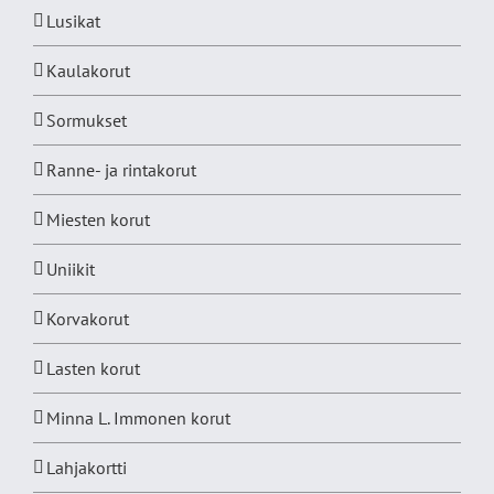
Lusikat
Kaulakorut
Sormukset
Ranne- ja rintakorut
Miesten korut
Uniikit
Korvakorut
Lasten korut
Minna L. Immonen korut
Lahjakortti