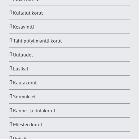
Kullatut korut
Kesävintti
Tähtipölytimantti korut
Uutuudet
Lusikat
Kaulakorut
Sormukset
Ranne- ja rintakorut
Miesten korut
Uniikit