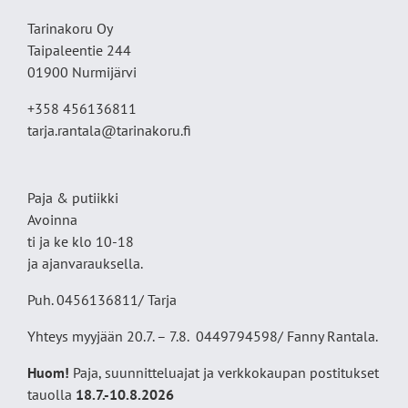
Tarinakoru Oy
Taipaleentie 244
01900 Nurmijärvi
+358 456136811
tarja.rantala@tarinakoru.fi
Paja & putiikki
Avoinna
ti ja ke klo 10-18
ja ajanvarauksella.
Puh. 0456136811/ Tarja
Yhteys myyjään 20.7. – 7.8. 0449794598/ Fanny Rantala.
Huom!
Paja, suunnitteluajat ja verkkokaupan postitukset
tauolla
18
.7.-10.8.2026