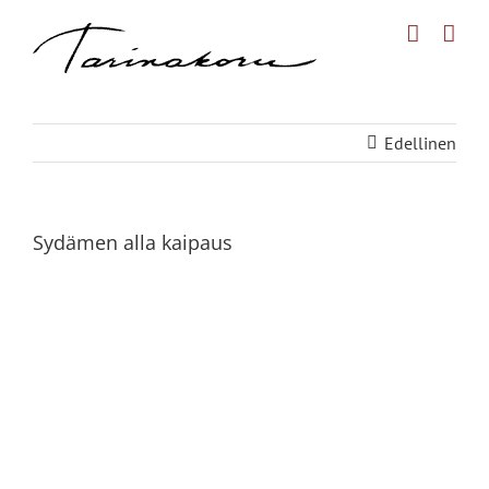
Skip
to
content
Edellinen
Sydämen alla kaipaus