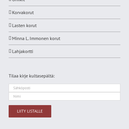
Korvakorut
Lasten korut
Minna L. Immonen korut
Lahjakortti
Tilaa kirje kultasepältä:
Alternative: