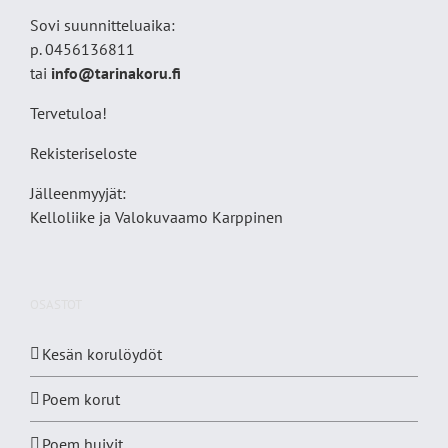
Sovi suunnitteluaika:
p. 0456136811
tai
info@tarinakoru.fi
Tervetuloa!
Rekisteriseloste
Jälleenmyyjät:
Kelloliike ja Valokuvaamo
Karppinen
OSASTOT
Kesän korulöydöt
Poem korut
Poem huivit