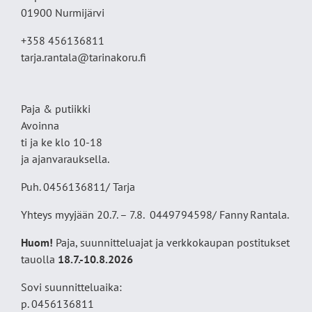
01900 Nurmijärvi
+358 456136811
tarja.rantala@tarinakoru.fi
Paja & putiikki
Avoinna
ti ja ke klo 10-18
ja ajanvarauksella.
Puh. 0456136811/ Tarja
Yhteys myyjään 20.7. – 7.8. 0449794598/ Fanny Rantala.
Huom!
Paja, suunnitteluajat ja verkkokaupan postitukset
tauolla
18
.7.-10.8.2026
Sovi suunnitteluaika:
p. 0456136811