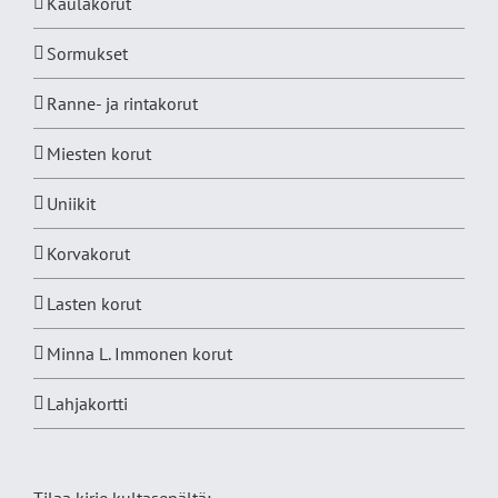
Kaulakorut
Sormukset
Ranne- ja rintakorut
Miesten korut
Uniikit
Korvakorut
Lasten korut
Minna L. Immonen korut
Lahjakortti