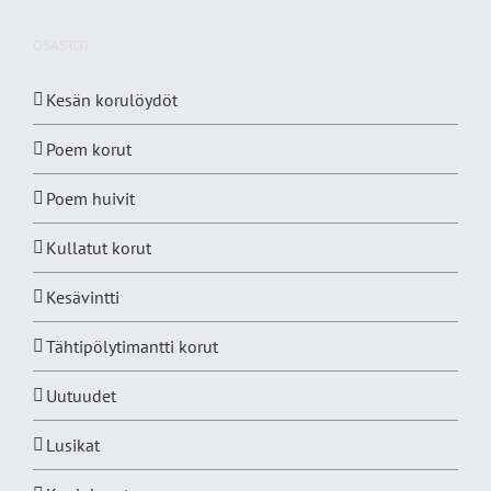
OSASTOT
Kesän korulöydöt
Poem korut
Poem huivit
Kullatut korut
Kesävintti
Tähtipölytimantti korut
Uutuudet
Lusikat