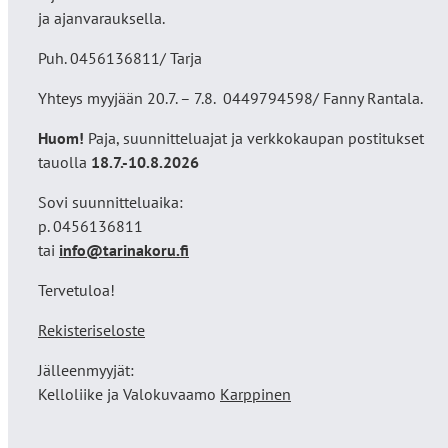
ja ajanvarauksella.
Puh. 0456136811/ Tarja
Yhteys myyjään 20.7. – 7.8. 0449794598/ Fanny Rantala.
Huom!
Paja, suunnitteluajat ja verkkokaupan postitukset
tauolla
18
.7.-10.8.2026
Sovi suunnitteluaika:
p. 0456136811
tai
info@tarinakoru.fi
Tervetuloa!
Rekisteriseloste
Jälleenmyyjät:
Kelloliike ja Valokuvaamo
Karppinen