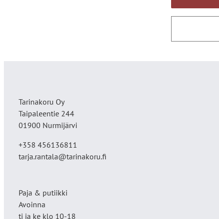
Tarinakoru Oy
Taipaleentie 244
01900 Nurmijärvi
+358 456136811
tarja.rantala@tarinakoru.fi
Paja & putiikki
Avoinna
ti ja ke klo 10-18