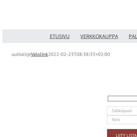
Skip
to
content
ETUSIVU
VERKKOKAUPPA
PA
uutiskirje
Valolink
2022-02-23T08:38:33+02:00