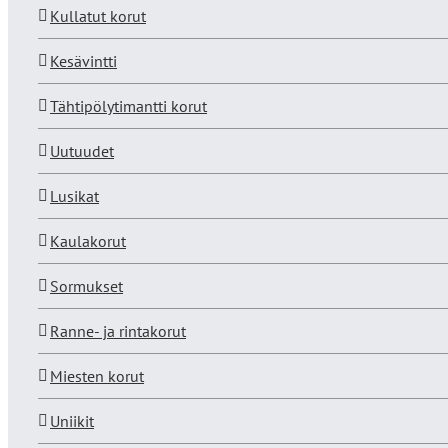
Kullatut korut
Kesävintti
Tähtipölytimantti korut
Uutuudet
Lusikat
Kaulakorut
Sormukset
Ranne- ja rintakorut
Miesten korut
Uniikit