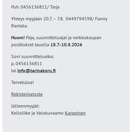
Puh. 0456136811/ Tarja
Yhteys myyjään 20.7. – 7.8. 0449794598/ Fanny
Rantala.
Huom!
Paja, suunnitteluajat ja verkkokaupan
postitukset tauolla
18
.7.-10.8.2026
Sovi suunnitteluaika:
p. 0456136811
tai
info@tarinakoru.fi
Tervetuloa!
Rekisteriseloste
Jälleenmyyjät:
Kelloliike ja Valokuvaamo
Karppinen