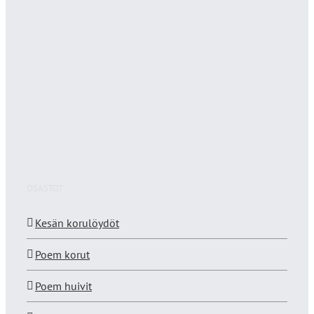
OSASTOT
Kesän korulöydöt
Poem korut
Poem huivit