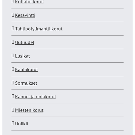
Kullatut korut
Kesävintti
Tähtipölytimantti korut
Uutuudet
Lusikat
Kaulakorut
Sormukset
Ranne- ja rintakorut
Miesten korut
Uniikit