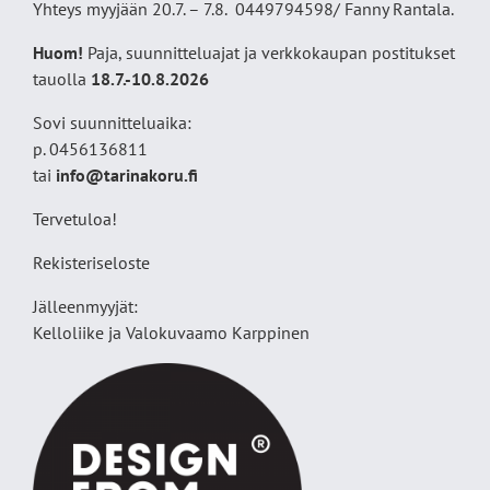
Yhteys myyjään 20.7. – 7.8. 0449794598/ Fanny Rantala.
Huom!
Paja, suunnitteluajat ja verkkokaupan postitukset
tauolla
18
.7.-10.8.2026
Sovi suunnitteluaika:
p. 0456136811
tai
info@tarinakoru.fi
Tervetuloa!
Rekisteriseloste
Jälleenmyyjät:
Kelloliike ja Valokuvaamo
Karppinen