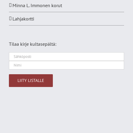
Minna L. Immonen korut
Lahjakortti
Tilaa kirje kultasepältä:
Alternative: