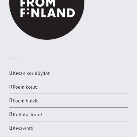
OSASTOT
Kesän korulöydöt
Poem korut
Poem huivit
Kullatut korut
Kesävintti