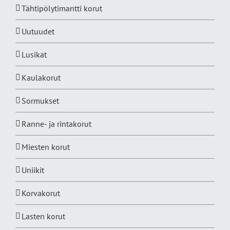
Tähtipölytimantti korut
Uutuudet
Lusikat
Kaulakorut
Sormukset
Ranne- ja rintakorut
Miesten korut
Uniikit
Korvakorut
Lasten korut