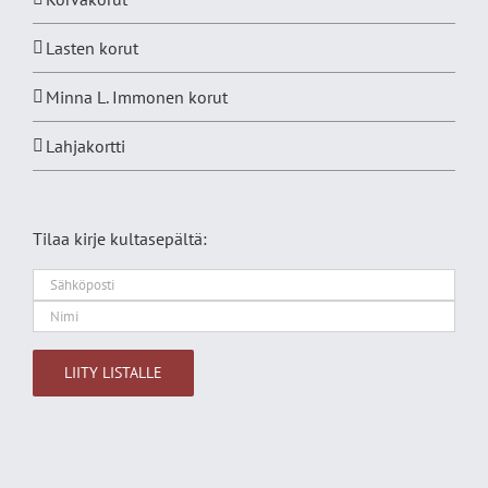
Lasten korut
Minna L. Immonen korut
Lahjakortti
Tilaa kirje kultasepältä:
Alternative: