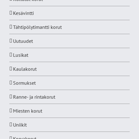
Kesävintti
Tähtipölytimantti korut
Uutuudet
Lusikat
Kaulakorut
Sormukset
Ranne- ja rintakorut
Miesten korut
Uniikit
Korvakorut