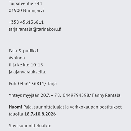
Taipaleentie 244
01900 Nurmijärvi
+358 456136811
tarja.rantala@tarinakoru.fi
Paja & putiikki
Avoinna
ti ja ke klo 10-18
ja ajanvarauksella.
Puh. 0456136811/ Tarja
Yhteys myyjään 20.7. – 7.8. 0449794598/ Fanny Rantala.
Huom!
Paja, suunnitteluajat ja verkkokaupan postitukset
tauolla
18
.7.-10.8.2026
Sovi suunnitteluaika: