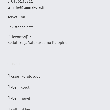
p. 0456136811
tai
info@tarinakoru.fi
Tervetuloa!
Rekisteriseloste
Jälleenmyyjät:
Kelloliike ja Valokuvaamo
Karppinen
OSASTOT
Kesän korulöydöt
Poem korut
Poem huivit
Kullatut korut