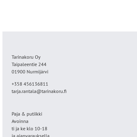
Tarinakoru Oy
Taipaleentie 244
01900 Nurmijärvi
+358 456136811
tarja.rantala@tarinakoru.fi
Paja & putiikki
Avoinna
ti ja ke klo 10-18
ja ajanvarauksella.