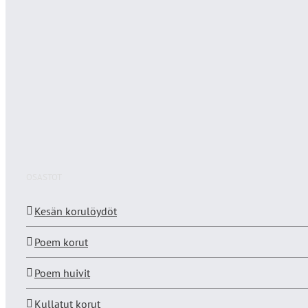
OSASTOT
Kesän korulöydöt
Poem korut
Poem huivit
Kullatut korut