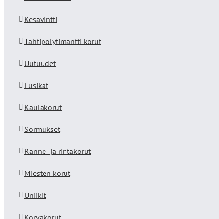
Kesävintti
Tähtipölytimantti korut
Uutuudet
Lusikat
Kaulakorut
Sormukset
Ranne- ja rintakorut
Miesten korut
Uniikit
Korvakorut