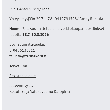
Puh. 0456136811/ Tarja
Yhteys myyjään 20.7. – 7.8. 0449794598/ Fanny Rantala.
Huom!
Paja, suunnitteluajat ja verkkokaupan postitukset
tauolla
18
.7.-10.8.2026
Sovi suunnitteluaika:
p. 0456136811
tai
info@tarinakoru.fi
Tervetuloa!
Rekisteriseloste
Jälleenmyyjät:
Kelloliike ja Valokuvaamo
Karppinen