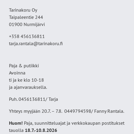
Tarinakoru Oy
Taipaleentie 244
01900 Nurmijärvi
+358 456136811
tarja.rantala@tarinakoru.fi
Paja & putiikki
Avoinna
ti ja ke klo 10-18
ja ajanvarauksella.
Puh. 0456136811/ Tarja
Yhteys myyjään 20.7. – 7.8. 0449794598/ Fanny Rantala.
Huom!
Paja, suunnitteluajat ja verkkokaupan postitukset
tauolla
18
.7.-10.8.2026