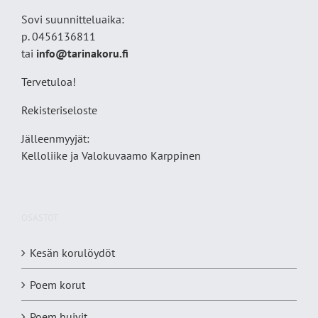
Sovi suunnitteluaika:
p. 0456136811
tai
info@tarinakoru.fi
Tervetuloa!
Rekisteriseloste
Jälleenmyyjät:
Kelloliike ja Valokuvaamo
Karppinen
OSASTOT
Kesän korulöydöt
Poem korut
Poem huivit