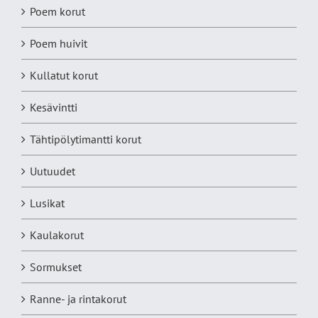
Poem korut
Poem huivit
Kullatut korut
Kesävintti
Tähtipölytimantti korut
Uutuudet
Lusikat
Kaulakorut
Sormukset
Ranne- ja rintakorut