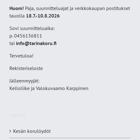
Huom!
Paja, suunnitteluajat ja verkkokaupan postitukset
tauolla
18
.7.-10.8.2026
Sovi suunnitteluaika:
p. 0456136811
tai
info@tarinakoru.fi
Tervetuloa!
Rekisteriseloste
Jälleenmyyjät:
Kelloliike ja Valokuvaamo
Karppinen
OSASTOT
Kesän korulöydöt