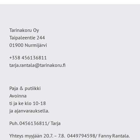
Tarinakoru Oy
Taipaleentie 244
01900 Nurmijärvi
+358 456136811
tarja.rantala@tarinakoru.fi
Paja & putiikki
Avoinna
ti ja ke klo 10-18
ja ajanvarauksella.
Puh. 0456136811/ Tarja
Yhteys myyjään 20.7. – 7.8. 0449794598/ Fanny Rantala.