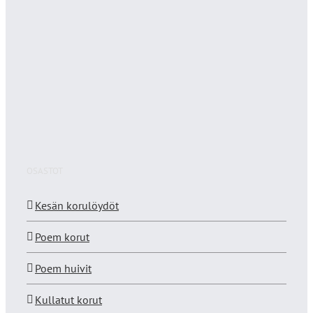
OSASTOT
Kesän korulöydöt
Poem korut
Poem huivit
Kullatut korut