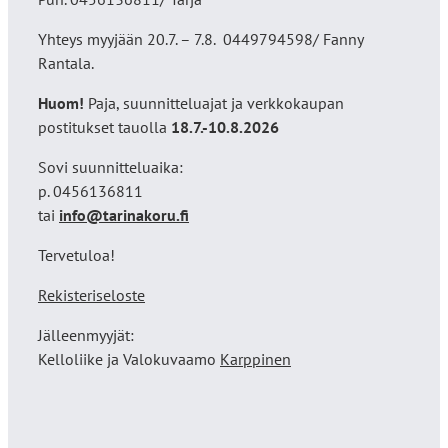
Yhteys myyjään 20.7. – 7.8. 0449794598/ Fanny
Rantala.
Huom!
Paja, suunnitteluajat ja verkkokaupan
postitukset tauolla
18
.7.-10.8.2026
Sovi suunnitteluaika:
p. 0456136811
tai
info@tarinakoru.fi
Tervetuloa!
Rekisteriseloste
Jälleenmyyjät:
Kelloliike ja Valokuvaamo
Karppinen