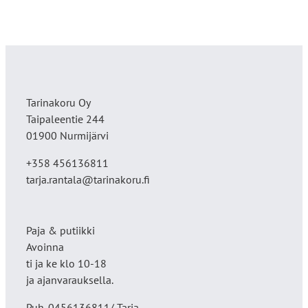
Tarinakoru Oy
Taipaleentie 244
01900 Nurmijärvi
+358 456136811
tarja.rantala@tarinakoru.fi
Paja & putiikki
Avoinna
ti ja ke klo 10-18
ja ajanvarauksella.
Puh. 0456136811/ Tarja