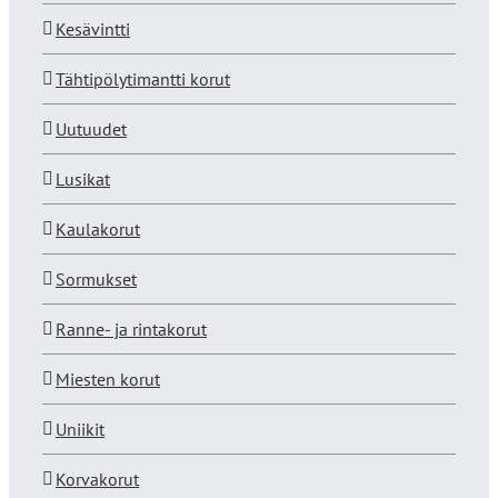
Kesävintti
Tähtipölytimantti korut
Uutuudet
Lusikat
Kaulakorut
Sormukset
Ranne- ja rintakorut
Miesten korut
Uniikit
Korvakorut