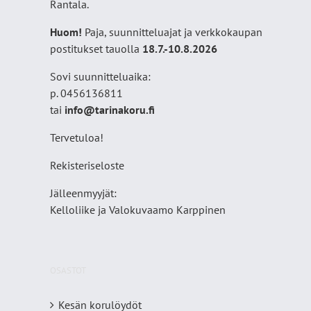
Rantala.
Huom!
Paja, suunnitteluajat ja verkkokaupan
postitukset tauolla
18
.7.-10.8.2026
Sovi suunnitteluaika:
p. 0456136811
tai
info@tarinakoru.fi
Tervetuloa!
Rekisteriseloste
Jälleenmyyjät:
Kelloliike ja Valokuvaamo
Karppinen
OSASTOT
Kesän korulöydöt