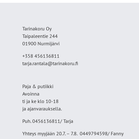
Tarinakoru Oy
Taipaleentie 244
01900 Nurmijärvi
+358 456136811
tarja.rantala@tarinakoru.fi
Paja & putiikki
Avoinna
ti ja ke klo 10-18
ja ajanvarauksella.
Puh. 0456136811/ Tarja
Yhteys myyjään 20.7. – 7.8. 0449794598/ Fanny