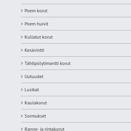
Poem korut
Poem huivit
Kullatut korut
Kesävintti
Tähtipölytimantti korut
Uutuudet
Lusikat
Kaulakorut
Sormukset
Ranne- ja rintakorut