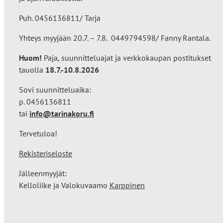
Puh. 0456136811/ Tarja
Yhteys myyjään 20.7. – 7.8. 0449794598/ Fanny Rantala.
Huom!
Paja, suunnitteluajat ja verkkokaupan postitukset
tauolla
18
.7.-10.8.2026
Sovi suunnitteluaika:
p. 0456136811
tai
info@tarinakoru.fi
Tervetuloa!
Rekisteriseloste
Jälleenmyyjät:
Kelloliike ja Valokuvaamo
Karppinen