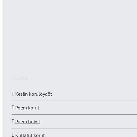
OSASTOT
Kesän korulöydöt
Poem korut
Poem huivit
Kullatut korut