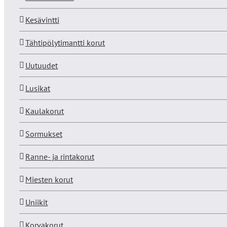
Kesävintti
Tähtipölytimantti korut
Uutuudet
Lusikat
Kaulakorut
Sormukset
Ranne- ja rintakorut
Miesten korut
Uniikit
Korvakorut