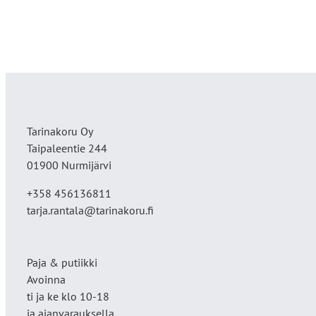
Tarinakoru Oy
Taipaleentie 244
01900 Nurmijärvi
+358 456136811
tarja.rantala@tarinakoru.fi
Paja & putiikki
Avoinna
ti ja ke klo 10-18
ja ajanvarauksella.