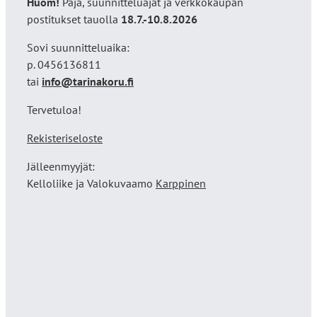
Huom!
Paja, suunnitteluajat ja verkkokaupan
postitukset tauolla
18
.7.-10.8.2026
Sovi suunnitteluaika:
p. 0456136811
tai
info@tarinakoru.fi
Tervetuloa!
Rekisteriseloste
Jälleenmyyjät:
Kelloliike ja Valokuvaamo
Karppinen