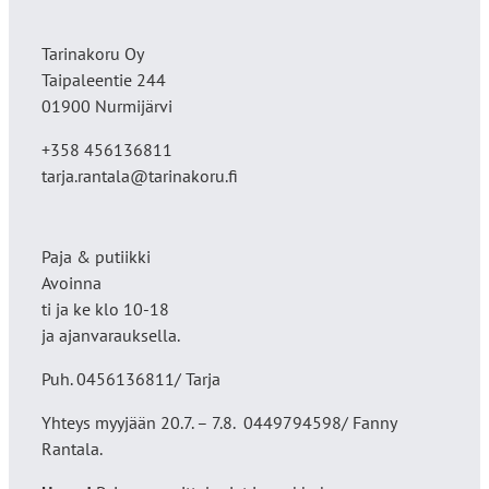
Tarinakoru Oy
Taipaleentie 244
01900 Nurmijärvi
+358 456136811
tarja.rantala@tarinakoru.fi
Paja & putiikki
Avoinna
ti ja ke klo 10-18
ja ajanvarauksella.
Puh. 0456136811/ Tarja
Yhteys myyjään 20.7. – 7.8. 0449794598/ Fanny
Rantala.