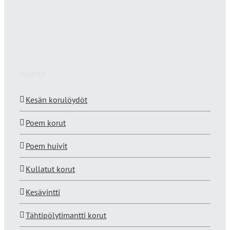
OSASTOT
Kesän korulöydöt
Poem korut
Poem huivit
Kullatut korut
Kesävintti
Tähtipölytimantti korut