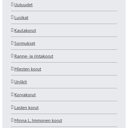
Uutuudet
Lusikat
Kaulakorut
Sormukset
Ranne- ja rintakorut
Miesten korut
Uniikit
Korvakorut
Lasten korut
Minna L. Immonen korut