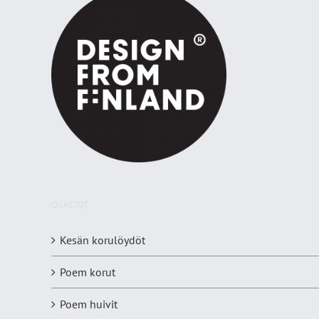
OSASTOT
Kesän korulöydöt
Poem korut
Poem huivit