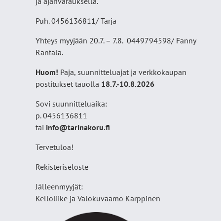
ja ajanvarauksella.
Puh. 0456136811/ Tarja
Yhteys myyjään 20.7. – 7.8. 0449794598/ Fanny
Rantala.
Huom!
Paja, suunnitteluajat ja verkkokaupan
postitukset tauolla
18
.7.-10.8.2026
Sovi suunnitteluaika:
p. 0456136811
tai
info@tarinakoru.fi
Tervetuloa!
Rekisteriseloste
Jälleenmyyjät:
Kelloliike ja Valokuvaamo
Karppinen