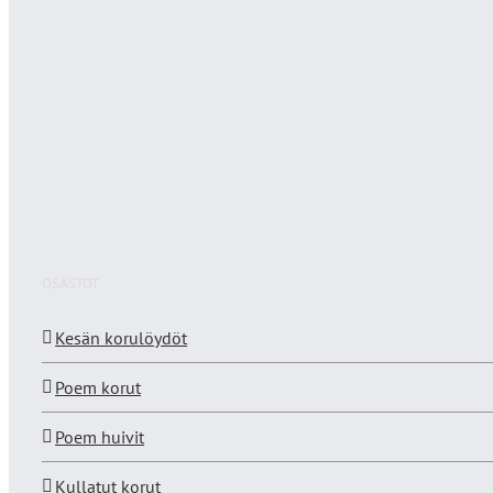
OSASTOT
Kesän korulöydöt
Poem korut
Poem huivit
Kullatut korut