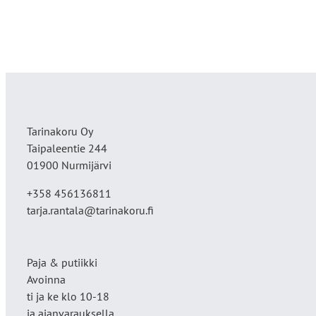
Tarinakoru Oy
Taipaleentie 244
01900 Nurmijärvi
+358 456136811
tarja.rantala@tarinakoru.fi
Paja & putiikki
Avoinna
ti ja ke klo 10-18
ja ajanvarauksella.