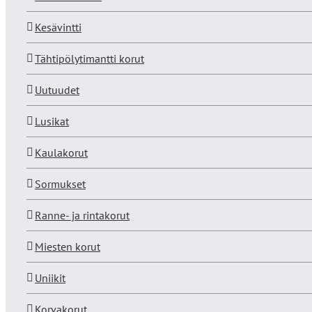
Kesävintti
Tähtipölytimantti korut
Uutuudet
Lusikat
Kaulakorut
Sormukset
Ranne- ja rintakorut
Miesten korut
Uniikit
Korvakorut