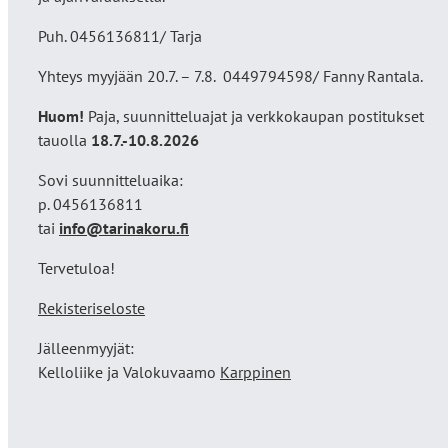
Puh. 0456136811/ Tarja
Yhteys myyjään 20.7. – 7.8. 0449794598/ Fanny Rantala.
Huom!
Paja, suunnitteluajat ja verkkokaupan postitukset
tauolla
18
.7.-10.8.2026
Sovi suunnitteluaika:
p. 0456136811
tai
info@tarinakoru.fi
Tervetuloa!
Rekisteriseloste
Jälleenmyyjät:
Kelloliike ja Valokuvaamo
Karppinen