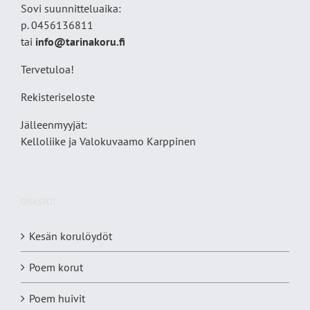
Sovi suunnitteluaika:
p. 0456136811
tai
info@tarinakoru.fi
Tervetuloa!
Rekisteriseloste
Jälleenmyyjät:
Kelloliike ja Valokuvaamo
Karppinen
OSASTOT
Kesän korulöydöt
Poem korut
Poem huivit