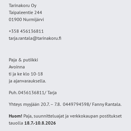
Tarinakoru Oy
Taipaleentie 244
01900 Nurmijärvi
+358 456136811
tarja.rantala@tarinakoru.fi
Paja & putiikki
Avoinna
ti ja ke klo 10-18
ja ajanvarauksella.
Puh. 0456136811/ Tarja
Yhteys myyjään 20.7. – 7.8. 0449794598/ Fanny Rantala.
Huom!
Paja, suunnitteluajat ja verkkokaupan postitukset
tauolla
18
.7.-10.8.2026