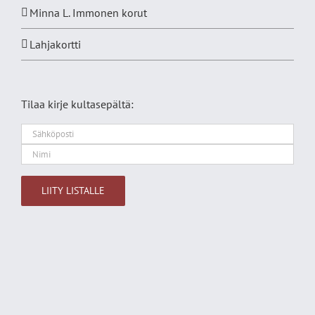
Minna L. Immonen korut
Lahjakortti
Tilaa kirje kultasepältä:
Alternative: