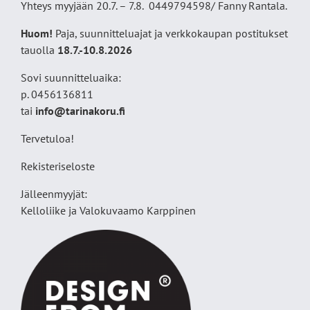
Yhteys myyjään 20.7. – 7.8. 0449794598/ Fanny Rantala.
Huom!
Paja, suunnitteluajat ja verkkokaupan postitukset
tauolla
18
.7.-10.8.2026
Sovi suunnitteluaika:
p. 0456136811
tai
info@tarinakoru.fi
Tervetuloa!
Rekisteriseloste
Jälleenmyyjät:
Kelloliike ja Valokuvaamo
Karppinen