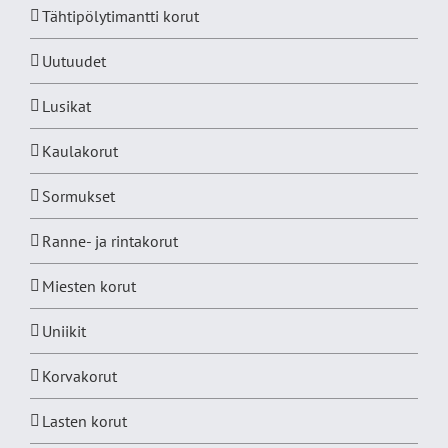
Tähtipölytimantti korut
Uutuudet
Lusikat
Kaulakorut
Sormukset
Ranne- ja rintakorut
Miesten korut
Uniikit
Korvakorut
Lasten korut