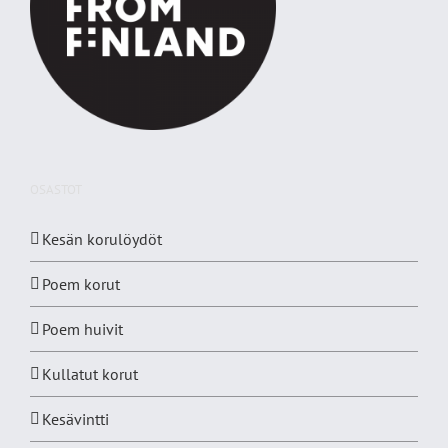
OSASTOT
Kesän korulöydöt
Poem korut
Poem huivit
Kullatut korut
Kesävintti