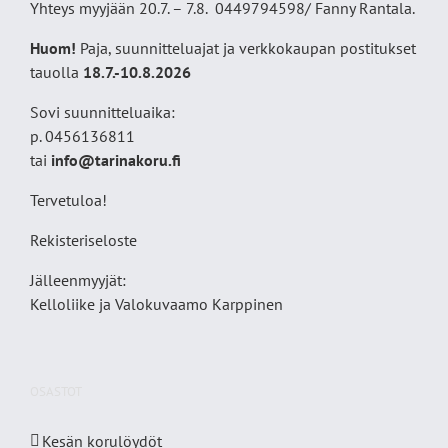
Yhteys myyjään 20.7. – 7.8. 0449794598/ Fanny Rantala.
Huom!
Paja, suunnitteluajat ja verkkokaupan postitukset
tauolla
18
.7.-10.8.2026
Sovi suunnitteluaika:
p. 0456136811
tai
info@tarinakoru.fi
Tervetuloa!
Rekisteriseloste
Jälleenmyyjät:
Kelloliike ja Valokuvaamo
Karppinen
OSASTOT
Kesän korulöydöt