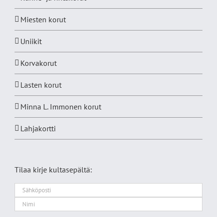
Miesten korut
Uniikit
Korvakorut
Lasten korut
Minna L. Immonen korut
Lahjakortti
Tilaa kirje kultasepältä: