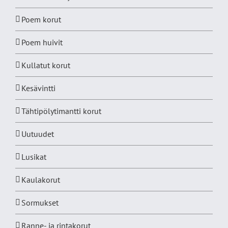
Poem korut
Poem huivit
Kullatut korut
Kesävintti
Tähtipölytimantti korut
Uutuudet
Lusikat
Kaulakorut
Sormukset
Ranne- ja rintakorut