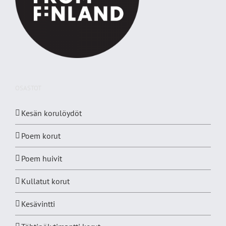
OSASTOT
Kesän korulöydöt
Poem korut
Poem huivit
Kullatut korut
Kesävintti