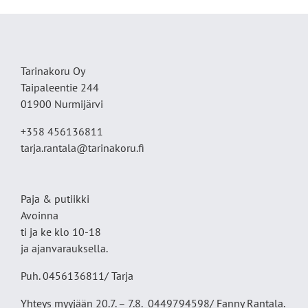
Tarinakoru Oy
Taipaleentie 244
01900 Nurmijärvi
+358 456136811
tarja.rantala@tarinakoru.fi
Paja & putiikki
Avoinna
ti ja ke klo 10-18
ja ajanvarauksella.
Puh. 0456136811/ Tarja
Yhteys myyjään 20.7. – 7.8. 0449794598/ Fanny Rantala.