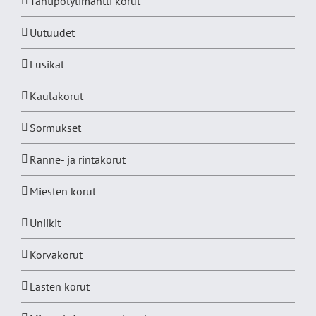
Tähtipölytimantti korut
Uutuudet
Lusikat
Kaulakorut
Sormukset
Ranne- ja rintakorut
Miesten korut
Uniikit
Korvakorut
Lasten korut