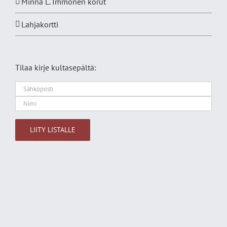
Minna L. Immonen korut
Lahjakortti
Tilaa kirje kultasepältä:
Alternative: