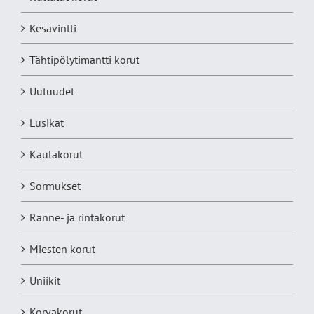
Kesävintti
Tähtipölytimantti korut
Uutuudet
Lusikat
Kaulakorut
Sormukset
Ranne- ja rintakorut
Miesten korut
Uniikit
Korvakorut