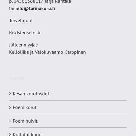
p. 0456136811/ Tarja Rantala
tai
info@tarinakoru.fi
Tervetuloa!
Rekisteriseloste
Jälleenmyyjät:
Kelloliike ja Valokuvaamo
Karppinen
OSASTOT
Kesän korulöydöt
Poem korut
Poem huivit
Kullatut korut