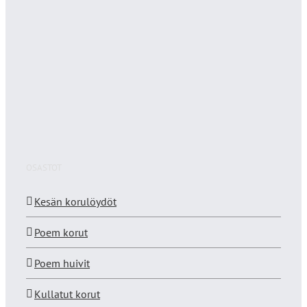
OSASTOT
Kesän korulöydöt
Poem korut
Poem huivit
Kullatut korut