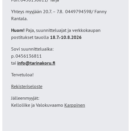
Yhteys myyjään 20.7. – 7.8. 0449794598/ Fanny
Rantala.
Huom!
Paja, suunnitteluajat ja verkkokaupan
postitukset tauolla
18
.7.-10.8.2026
Sovi suunnitteluaika:
p. 0456136811
tai
info@tarinakoru.fi
Tervetuloa!
Rekisteriseloste
Jälleenmyyjät:
Kelloliike ja Valokuvaamo
Karppinen