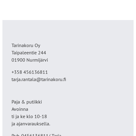
Tarinakoru Oy
Taipaleentie 244
01900 Nurmijärvi
+358 456136811
tarja.rantala@tarinakoru.fi
Paja & putiikki
Avoinna
ti ja ke klo 10-18
ja ajanvarauksella.
Puh. 0456136811/ Tarja