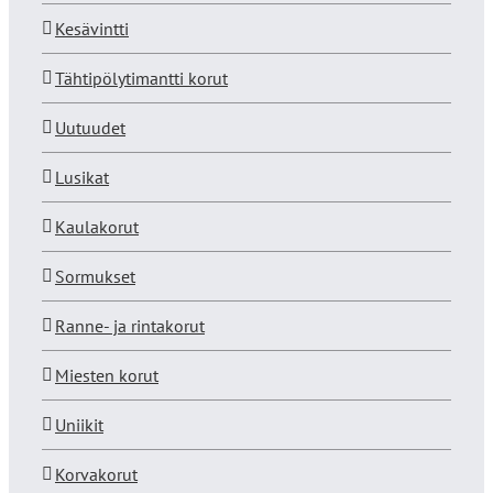
Kesävintti
Tähtipölytimantti korut
Uutuudet
Lusikat
Kaulakorut
Sormukset
Ranne- ja rintakorut
Miesten korut
Uniikit
Korvakorut