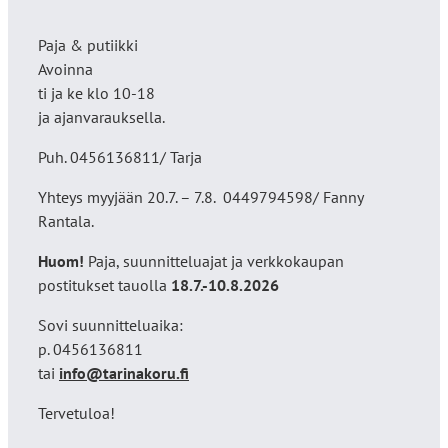
Paja & putiikki
Avoinna
ti ja ke klo 10-18
ja ajanvarauksella.
Puh. 0456136811/ Tarja
Yhteys myyjään 20.7. – 7.8. 0449794598/ Fanny
Rantala.
Huom!
Paja, suunnitteluajat ja verkkokaupan
postitukset tauolla
18
.7.-10.8.2026
Sovi suunnitteluaika:
p. 0456136811
tai
info@tarinakoru.fi
Tervetuloa!