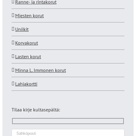
Ranne- ja rintakorut
Miesten korut
Uniikit
Korvakorut
Lasten korut
Minna L. Immonen korut
Lahjakortti
Tilaa kirje kultasepältä: