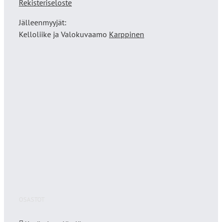
Rekisteriseloste
Jälleenmyyjät:
Kelloliike ja Valokuvaamo
Karppinen
OSASTOT