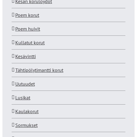
Kesän korulöydöt
Poem korut
Poem huivit
Kullatut korut
Kesävintti
Tähtipölytimantti korut
Uutuudet
Lusikat
Kaulakorut
Sormukset