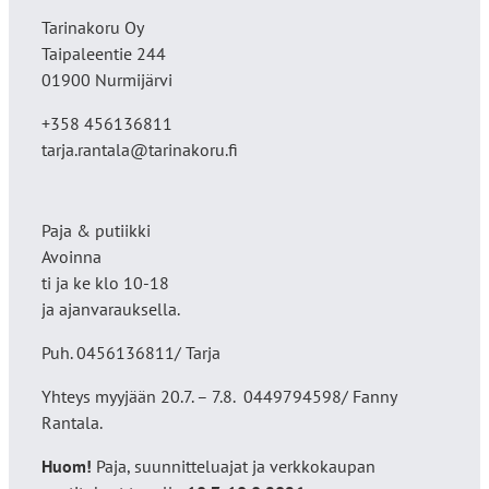
Tarinakoru Oy
Taipaleentie 244
01900 Nurmijärvi
+358 456136811
tarja.rantala@tarinakoru.fi
Paja & putiikki
Avoinna
ti ja ke klo 10-18
ja ajanvarauksella.
Puh. 0456136811/ Tarja
Yhteys myyjään 20.7. – 7.8. 0449794598/ Fanny
Rantala.
Huom!
Paja, suunnitteluajat ja verkkokaupan