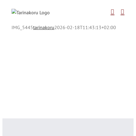
Skip
to
content
IMG_5445
tarinakoru
2026-02-18T11:43:13+02:00