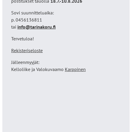
postitukset tauolla
18
.7.-10.8.2026
Sovi suunnitteluaika:
p. 0456136811
tai
info@tarinakoru.fi
Tervetuloa!
Rekisteriseloste
Jälleenmyyjät:
Kelloliike ja Valokuvaamo
Karppinen