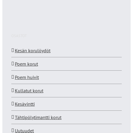
OSASTOT
Kesän korulöydöt
Poem korut
Poem huivit
Kullatut korut
Kesävintti
Tähtipölytimantti korut
Uutuudet