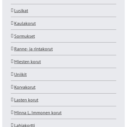
Lusikat
Kaulakorut
Sormukset
Ranne- ja rintakorut
Miesten korut
Uniikit
Korvakorut
Lasten korut
Minna L. Immonen korut
Lahjakortti