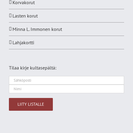
Korvakorut
Lasten korut
Minna L. Immonen korut
Lahjakortti
Tilaa kirje kultasepältä:
Alternative: