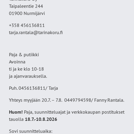
Taipaleentie 244
01900 Nurmijärvi
+358 456136811
tarja.rantala@tarinakoru.fi
Paja & putiikki
Avoinna
ti ja ke klo 10-18
ja ajanvarauksella.
Puh. 0456136811/ Tarja
Yhteys myyjään 20.7. – 7.8. 0449794598/ Fanny Rantala.
Huom!
Paja, suunnitteluajat ja verkkokaupan postitukset
tauolla
18
.7.-10.8.2026
Sovi suunnitteluaika: