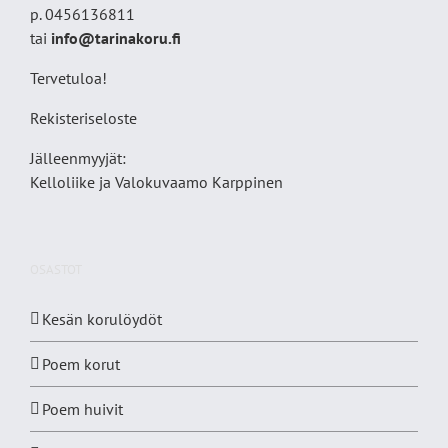
p. 0456136811
tai
info@tarinakoru.fi
Tervetuloa!
Rekisteriseloste
Jälleenmyyjät:
Kelloliike ja Valokuvaamo
Karppinen
OSASTOT
Kesän korulöydöt
Poem korut
Poem huivit