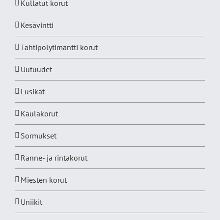
Kullatut korut
Kesävintti
Tähtipölytimantti korut
Uutuudet
Lusikat
Kaulakorut
Sormukset
Ranne- ja rintakorut
Miesten korut
Uniikit