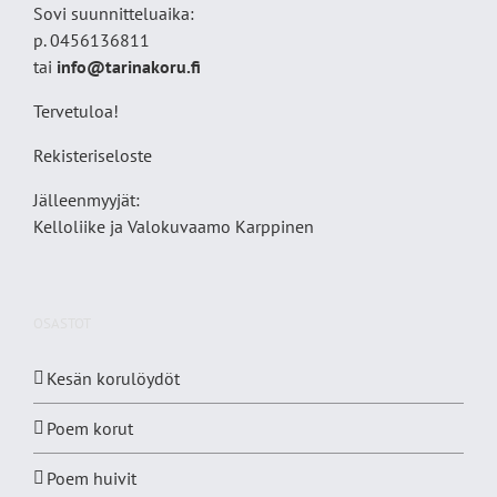
Sovi suunnitteluaika:
p. 0456136811
tai
info@tarinakoru.fi
Tervetuloa!
Rekisteriseloste
Jälleenmyyjät:
Kelloliike ja Valokuvaamo
Karppinen
OSASTOT
Kesän korulöydöt
Poem korut
Poem huivit