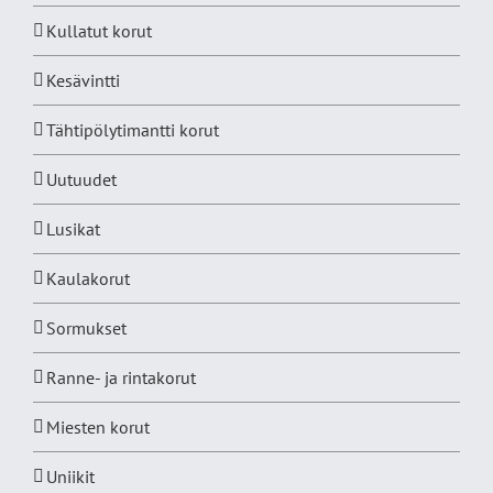
Kullatut korut
Kesävintti
Tähtipölytimantti korut
Uutuudet
Lusikat
Kaulakorut
Sormukset
Ranne- ja rintakorut
Miesten korut
Uniikit