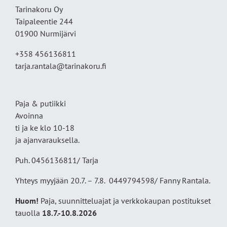
Tarinakoru Oy
Taipaleentie 244
01900 Nurmijärvi
+358 456136811
tarja.rantala@tarinakoru.fi
Paja & putiikki
Avoinna
ti ja ke klo 10-18
ja ajanvarauksella.
Puh. 0456136811/ Tarja
Yhteys myyjään 20.7. – 7.8. 0449794598/ Fanny Rantala.
Huom!
Paja, suunnitteluajat ja verkkokaupan postitukset
tauolla
18
.7.-10.8.2026