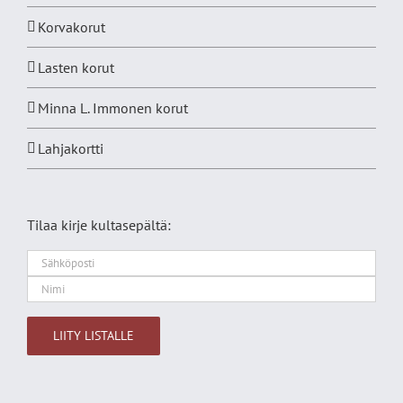
Korvakorut
Lasten korut
Minna L. Immonen korut
Lahjakortti
Tilaa kirje kultasepältä:
Alternative: