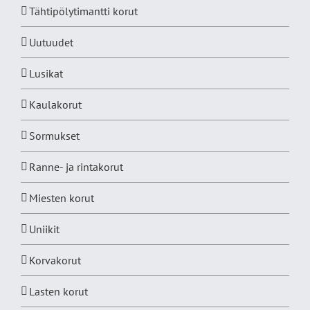
Tähtipölytimantti korut
Uutuudet
Lusikat
Kaulakorut
Sormukset
Ranne- ja rintakorut
Miesten korut
Uniikit
Korvakorut
Lasten korut