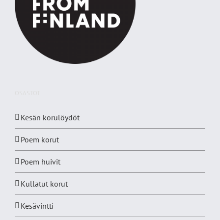
OSASTOT
Kesän korulöydöt
Poem korut
Poem huivit
Kullatut korut
Kesävintti