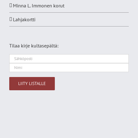
Minna L. Immonen korut
Lahjakortti
Tilaa kirje kultasepältä:
Alternative: