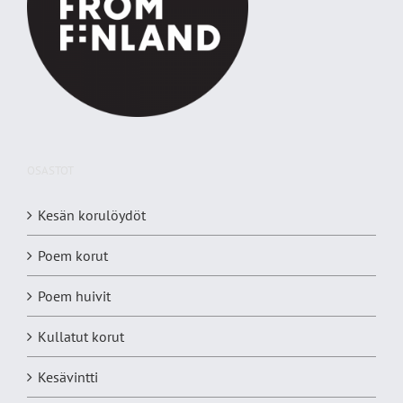
OSASTOT
Kesän korulöydöt
Poem korut
Poem huivit
Kullatut korut
Kesävintti