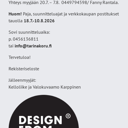
Yhteys myyjään 20.7. – 7.8. 0449794598/ Fanny Rantala.
Huom!
Paja, suunnitteluajat ja verkkokaupan postitukset
tauolla
18
.7.-10.8.2026
Sovi suunnitteluaika:
p. 0456136811
tai
info@tarinakoru.fi
Tervetuloa!
Rekisteriseloste
Jälleenmyyjät:
Kelloliike ja Valokuvaamo
Karppinen