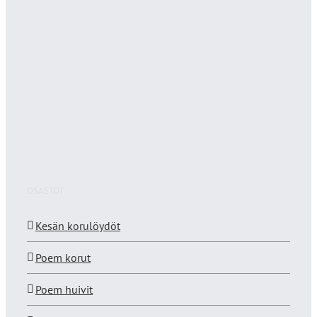
OSASTOT
Kesän korulöydöt
Poem korut
Poem huivit