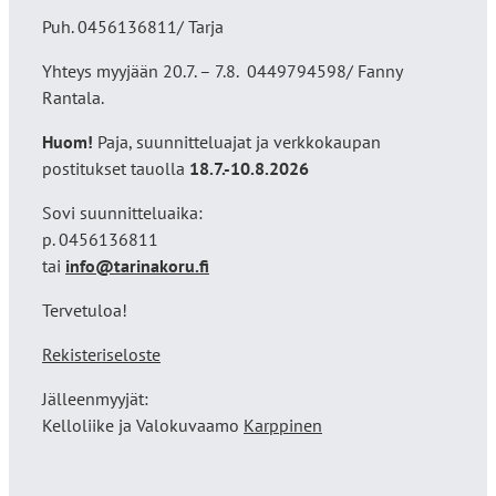
Puh. 0456136811/ Tarja
Yhteys myyjään 20.7. – 7.8. 0449794598/ Fanny
Rantala.
Huom!
Paja, suunnitteluajat ja verkkokaupan
postitukset tauolla
18
.7.-10.8.2026
Sovi suunnitteluaika:
p. 0456136811
tai
info@tarinakoru.fi
Tervetuloa!
Rekisteriseloste
Jälleenmyyjät:
Kelloliike ja Valokuvaamo
Karppinen