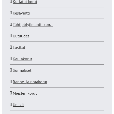
Kullatut korut
Kesävintti
Tähtipölytimantti korut
Uutuudet
Lusikat
Kaulakorut
Sormukset
Ranne- ja rintakorut
Miesten korut
Uniikit