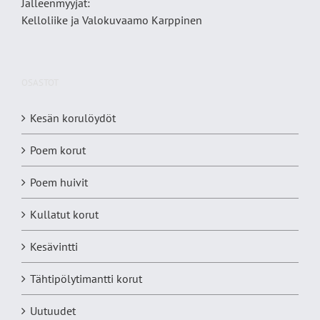
Jälleenmyyjät:
Kelloliike ja Valokuvaamo
Karppinen
OSASTOT
Kesän korulöydöt
Poem korut
Poem huivit
Kullatut korut
Kesävintti
Tähtipölytimantti korut
Uutuudet