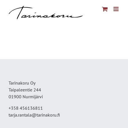
Skip
to
content
Tarinakoru Oy
Taipaleentie 244
01900 Nurmijärvi
+358 456136811
tarja.rantala@tarinakoru.fi