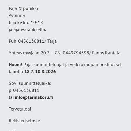
Paja & putiikki
Avoinna
ti ja ke klo 10-18
ja ajanvarauksella.
Puh. 0456136811/ Tarja
Yhteys myyjään 20.7. – 7.8. 0449794598/ Fanny Rantala.
Huom!
Paja, suunnitteluajat ja verkkokaupan postitukset
tauolla
18
.7.-10.8.2026
Sovi suunnitteluaika:
p. 0456136811
tai
info@tarinakoru.fi
Tervetuloa!
Rekisteriseloste