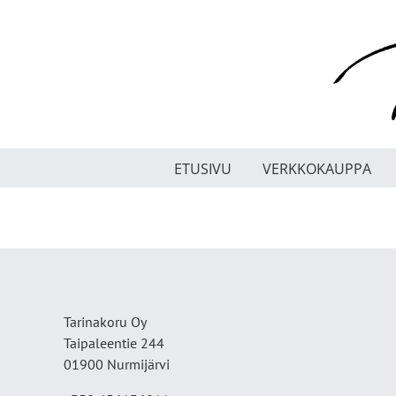
Skip
to
content
ETUSIVU
VERKKOKAUPPA
Tarinakoru Oy
Taipaleentie 244
01900 Nurmijärvi