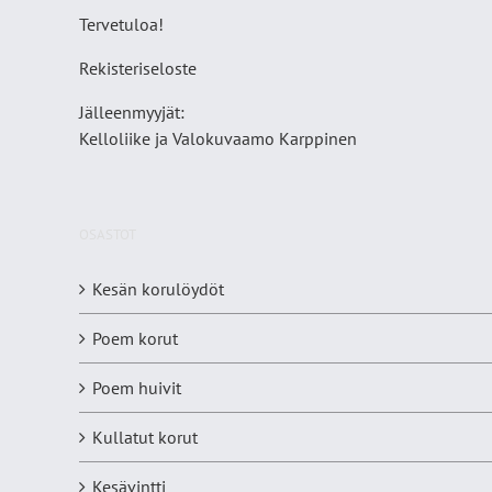
Tervetuloa!
Rekisteriseloste
Jälleenmyyjät:
Kelloliike ja Valokuvaamo
Karppinen
OSASTOT
Kesän korulöydöt
Poem korut
Poem huivit
Kullatut korut
Kesävintti