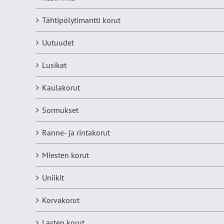
Tähtipölytimantti korut
Uutuudet
Lusikat
Kaulakorut
Sormukset
Ranne- ja rintakorut
Miesten korut
Uniikit
Korvakorut
Lasten korut