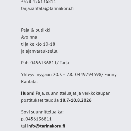
+358 456136811
tarja.rantala@tarinakoru.fi
Paja & putiikki
Avoinna
ti ja ke klo 10-18
ja ajanvarauksella.
Puh. 0456136811/ Tarja
Yhteys myyjään 20.7. – 7.8. 0449794598/ Fanny
Rantala.
Huom!
Paja, suunnitteluajat ja verkkokaupan
postitukset tauolla
18
.7.-10.8.2026
Sovi suunnitteluaika:
p. 0456136811
tai
info@tarinakoru.fi