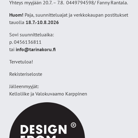
Yhteys myyjään 20.7. – 7.8. 0449794598/ Fanny Rantala.
Huom!
Paja, suunnitteluajat ja verkkokaupan postitukset
tauolla
18
.7.-10.8.2026
Sovi suunnitteluaika:
p. 0456136811
tai
info@tarinakoru.fi
Tervetuloa!
Rekisteriseloste
Jälleenmyyjät:
Kelloliike ja Valokuvaamo
Karppinen