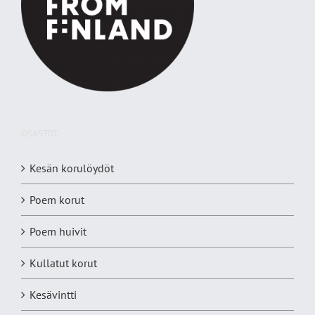
OSASTOT
Kesän korulöydöt
Poem korut
Poem huivit
Kullatut korut
Kesävintti